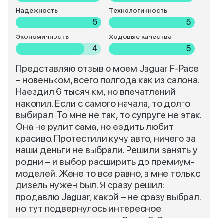
Надежность
Технологичность
5
5
Экономичность
Ходовые качества
4
5
Представляю отзыв о моем Jaguar F-Pace
– новеньком, всего полгода как из салона.
Наездил 6 тысяч км, но впечатлений
накопил. Если с самого начала, то долго
выбирал. То мне не так, то супруге не этак.
Она не рулит сама, но ездить любит
красиво. Протестили кучу авто, ничего за
наши деньги не выбрали. Решили занять у
родни – и выбор расширить до премиум-
моделей. Жене то все равно, а мне только
дизель нужен был. Я сразу решил:
продавлю Jaguar, какой – не сразу выбрал,
но тут подвернулось интересное