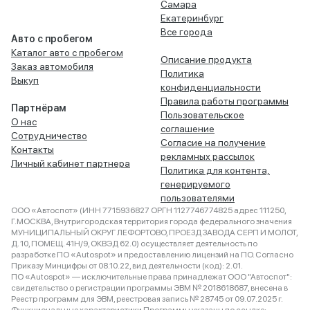
Самара
Екатеринбург
Все города
Авто с пробегом
Каталог авто с пробегом
Описание продукта
Заказ автомобиля
Политика
Выкуп
конфиденциальности
Правила работы программы
Партнёрам
Пользовательское
О нас
соглашение
Сотрудничество
Согласие на получение
Контакты
рекламных рассылок
Личный кабинет партнера
Политика для контента,
генерируемого
пользователями
ООО «Автоспот» (ИНН 7715936827 ОРГН 1127746774825 адрес 111250,
Г.МОСКВА, Внутригородская территория города федерального значения
МУНИЦИПАЛЬНЫЙ ОКРУГ ЛЕФОРТОВО, ПРОЕЗД ЗАВОДА СЕРП И МОЛОТ,
Д. 10, ПОМЕЩ. 41Н/9, ОКВЭД 62.0) осуществляет деятельность по
разработке ПО «Autospot» и предоставлению лицензий на ПО. Согласно
Приказу Минцифры от 08.10.22, вид деятельности (код): 2.01.
ПО «Autospot» — исключительные права принадлежат ООО "Автоспот":
свидетельство о регистрации программы ЭВМ № 2018618687, внесена в
Реестр программ для ЭВМ, реестровая запись № 28745 от 09.07.2025 г.