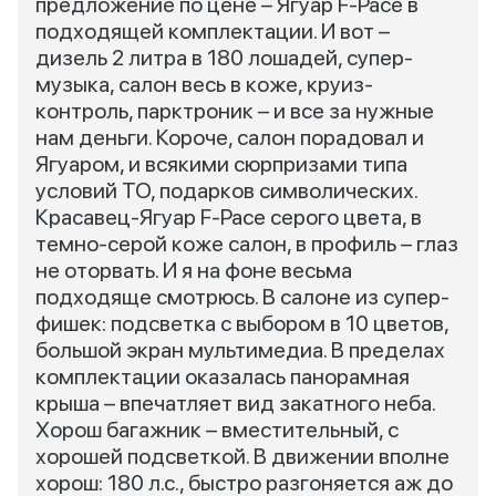
предложение по цене – Ягуар F-Pace в
подходящей комплектации. И вот –
дизель 2 литра в 180 лошадей, супер-
музыка, салон весь в коже, круиз-
контроль, парктроник – и все за нужные
нам деньги. Короче, салон порадовал и
Ягуаром, и всякими сюрпризами типа
условий ТО, подарков символических.
Красавец-Ягуар F-Pace серого цвета, в
темно-серой коже салон, в профиль – глаз
не оторвать. И я на фоне весьма
подходяще смотрюсь. В салоне из супер-
фишек: подсветка с выбором в 10 цветов,
большой экран мультимедиа. В пределах
комплектации оказалась панорамная
крыша – впечатляет вид закатного неба.
Хорош багажник – вместительный, с
хорошей подсветкой. В движении вполне
хорош: 180 л.с., быстро разгоняется аж до