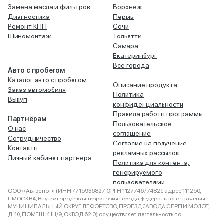
Замена масла и фильтров
Воронеж
Диагностика
Пермь
Ремонт КПП
Сочи
Шиномонтаж
Тольятти
Самара
Екатеринбург
Все города
Авто с пробегом
Каталог авто с пробегом
Описание продукта
Заказ автомобиля
Политика
Выкуп
конфиденциальности
Правила работы программы
Партнёрам
Пользовательское
О нас
соглашение
Сотрудничество
Согласие на получение
Контакты
рекламных рассылок
Личный кабинет партнера
Политика для контента,
генерируемого
пользователями
ООО «Автоспот» (ИНН 7715936827 ОРГН 1127746774825 адрес 111250,
Г.МОСКВА, Внутригородская территория города федерального значения
МУНИЦИПАЛЬНЫЙ ОКРУГ ЛЕФОРТОВО, ПРОЕЗД ЗАВОДА СЕРП И МОЛОТ,
Д. 10, ПОМЕЩ. 41Н/9, ОКВЭД 62.0) осуществляет деятельность по