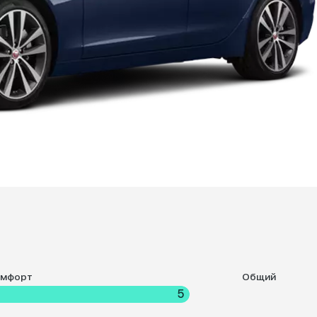
омфорт
Общий
5