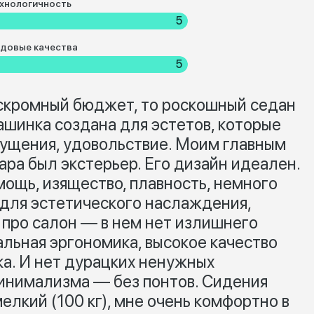
хнологичность
5
довые качества
5
 скромный бюджет, то роскошный седан
ашинка создана для эстетов, которые
щущения, удовольствие. Моим главным
ра был экстерьер. Его дизайн идеален.
мощь, изящество, плавность, немного
 для эстетического наслаждения,
 про салон — в нем нет излишнего
альная эргономика, высокое качество
ка. И нет дурацких ненужных
инимализма — без понтов. Сидения
елкий (100 кг), мне очень комфортно в