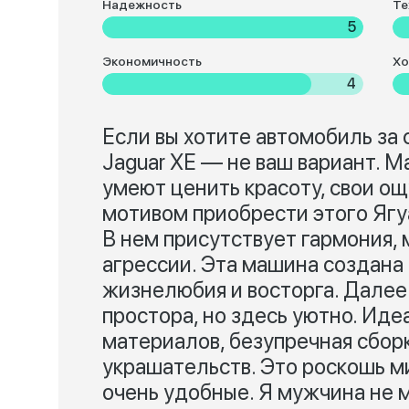
Надежность
Те
5
Экономичность
Хо
4
Если вы хотите автомобиль за
Jaguar XE — не ваш вариант. М
умеют ценить красоту, свои о
мотивом приобрести этого Ягуа
В нем присутствует гармония, 
агрессии. Эта машина создана
жизнелюбия и восторга. Далее
простора, но здесь уютно. Иде
материалов, безупречная сбор
украшательств. Это роскошь м
очень удобные. Я мужчина не м