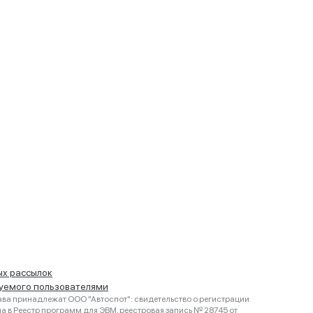
ых рассылок
руемого пользователями
ва принадлежат ООО "Автоспот": свидетельство о регистрации
 в Реестр программ для ЭВМ, реестровая запись № 28745 от