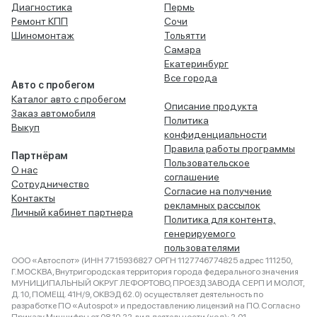
Диагностика
Пермь
Ремонт КПП
Сочи
Шиномонтаж
Тольятти
Самара
Екатеринбург
Все города
Авто с пробегом
Каталог авто с пробегом
Описание продукта
Заказ автомобиля
Политика
Выкуп
конфиденциальности
Правила работы программы
Партнёрам
Пользовательское
О нас
соглашение
Сотрудничество
Согласие на получение
Контакты
рекламных рассылок
Личный кабинет партнера
Политика для контента,
генерируемого
пользователями
ООО «Автоспот» (ИНН 7715936827 ОРГН 1127746774825 адрес 111250,
Г.МОСКВА, Внутригородская территория города федерального значения
МУНИЦИПАЛЬНЫЙ ОКРУГ ЛЕФОРТОВО, ПРОЕЗД ЗАВОДА СЕРП И МОЛОТ,
Д. 10, ПОМЕЩ. 41Н/9, ОКВЭД 62.0) осуществляет деятельность по
разработке ПО «Autospot» и предоставлению лицензий на ПО. Согласно