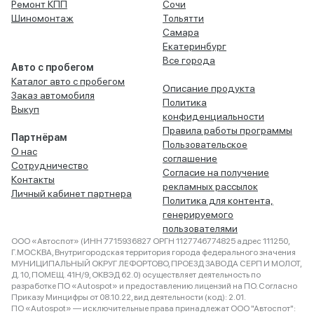
Ремонт КПП
Сочи
Шиномонтаж
Тольятти
Самара
Екатеринбург
Все города
Авто с пробегом
Каталог авто с пробегом
Описание продукта
Заказ автомобиля
Политика
Выкуп
конфиденциальности
Правила работы программы
Партнёрам
Пользовательское
О нас
соглашение
Сотрудничество
Согласие на получение
Контакты
рекламных рассылок
Личный кабинет партнера
Политика для контента,
генерируемого
пользователями
ООО «Автоспот» (ИНН 7715936827 ОРГН 1127746774825 адрес 111250,
Г.МОСКВА, Внутригородская территория города федерального значения
МУНИЦИПАЛЬНЫЙ ОКРУГ ЛЕФОРТОВО, ПРОЕЗД ЗАВОДА СЕРП И МОЛОТ,
Д. 10, ПОМЕЩ. 41Н/9, ОКВЭД 62.0) осуществляет деятельность по
разработке ПО «Autospot» и предоставлению лицензий на ПО. Согласно
Приказу Минцифры от 08.10.22, вид деятельности (код): 2.01.
ПО «Autospot» — исключительные права принадлежат ООО "Автоспот":