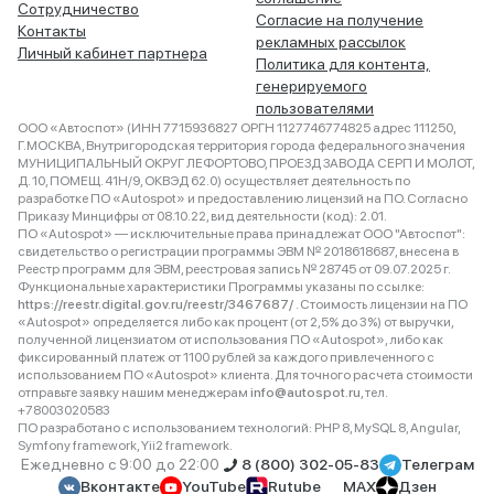
Сотрудничество
Согласие на получение
Контакты
рекламных рассылок
Личный кабинет партнера
Политика для контента,
генерируемого
пользователями
ООО «Автоспот» (ИНН 7715936827 ОРГН 1127746774825 адрес 111250,
Г.МОСКВА, Внутригородская территория города федерального значения
МУНИЦИПАЛЬНЫЙ ОКРУГ ЛЕФОРТОВО, ПРОЕЗД ЗАВОДА СЕРП И МОЛОТ,
Д. 10, ПОМЕЩ. 41Н/9, ОКВЭД 62.0) осуществляет деятельность по
разработке ПО «Autospot» и предоставлению лицензий на ПО. Согласно
Приказу Минцифры от 08.10.22, вид деятельности (код): 2.01.
ПО «Autospot» — исключительные права принадлежат ООО "Автоспот":
свидетельство о регистрации программы ЭВМ № 2018618687, внесена в
Реестр программ для ЭВМ, реестровая запись № 28745 от 09.07.2025 г.
Функциональные характеристики Программы указаны по ссылке:
https://reestr.digital.gov.ru/reestr/3467687/
. Стоимость лицензии на ПО
«Autospot» определяется либо как процент (от 2,5% до 3%) от выручки,
полученной лицензиатом от использования ПО «Autospot», либо как
фиксированный платеж от 1100 рублей за каждого привлеченного с
использованием ПО «Autospot» клиента. Для точного расчета стоимости
отправьте заявку нашим менеджерам
info@autospot.ru
, тел.
+78003020583
ПО разработано с использованием технологий: PHP 8, MySQL 8, Angular,
Symfony framework, Yii2 framework.
Ежедневно с 9:00 до 22:00
8 (800) 302-05-83
Телеграм
Вконтакте
YouTube
Rutube
MAX
Дзен