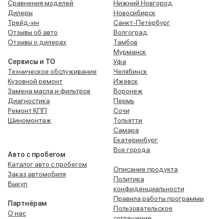
Сравнения моделей
Нижний Новгород
Дилеры
Новосибирск
Трейд-ин
Санкт-Петербург
Отзывы об авто
Волгоград
Отзывы о дилерах
Тамбов
Мурманск
Сервисы и ТО
Уфа
Техническое обслуживание
Челябинск
Кузовной ремонт
Ижевск
Замена масла и фильтров
Воронеж
Диагностика
Пермь
Ремонт КПП
Сочи
Шиномонтаж
Тольятти
Самара
Екатеринбург
Все города
Авто с пробегом
Каталог авто с пробегом
Описание продукта
Заказ автомобиля
Политика
Выкуп
конфиденциальности
Правила работы программы
Партнёрам
Пользовательское
О нас
соглашение