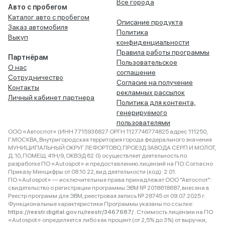
Все города
Авто с пробегом
Каталог авто с пробегом
Описание продукта
Заказ автомобиля
Политика
Выкуп
конфиденциальности
Правила работы программы
Партнёрам
Пользовательское
О нас
соглашение
Сотрудничество
Согласие на получение
Контакты
рекламных рассылок
Личный кабинет партнера
Политика для контента,
генерируемого
пользователями
ООО «Автоспот» (ИНН 7715936827 ОРГН 1127746774825 адрес 111250,
Г.МОСКВА, Внутригородская территория города федерального значения
МУНИЦИПАЛЬНЫЙ ОКРУГ ЛЕФОРТОВО, ПРОЕЗД ЗАВОДА СЕРП И МОЛОТ,
Д. 10, ПОМЕЩ. 41Н/9, ОКВЭД 62.0) осуществляет деятельность по
разработке ПО «Autospot» и предоставлению лицензий на ПО. Согласно
Приказу Минцифры от 08.10.22, вид деятельности (код): 2.01.
ПО «Autospot» — исключительные права принадлежат ООО "Автоспот":
свидетельство о регистрации программы ЭВМ № 2018618687, внесена в
Реестр программ для ЭВМ, реестровая запись № 28745 от 09.07.2025 г.
Функциональные характеристики Программы указаны по ссылке:
https://reestr.digital.gov.ru/reestr/3467687/
. Стоимость лицензии на ПО
«Autospot» определяется либо как процент (от 2,5% до 3%) от выручки,