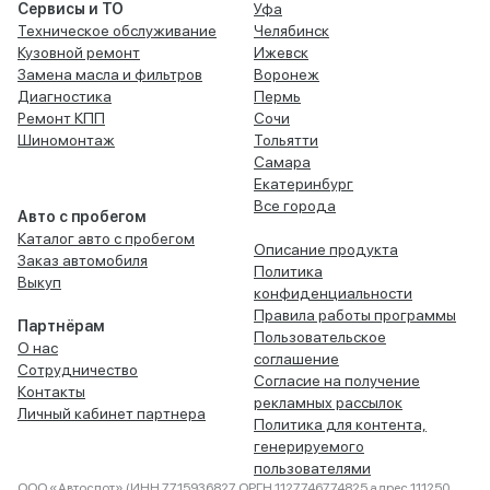
Сервисы и ТО
Уфа
Техническое обслуживание
Челябинск
Кузовной ремонт
Ижевск
Замена масла и фильтров
Воронеж
Диагностика
Пермь
Ремонт КПП
Сочи
Шиномонтаж
Тольятти
Самара
Екатеринбург
Все города
Авто с пробегом
Каталог авто с пробегом
Описание продукта
Заказ автомобиля
Политика
Выкуп
конфиденциальности
Правила работы программы
Партнёрам
Пользовательское
О нас
соглашение
Сотрудничество
Согласие на получение
Контакты
рекламных рассылок
Личный кабинет партнера
Политика для контента,
генерируемого
пользователями
ООО «Автоспот» (ИНН 7715936827 ОРГН 1127746774825 адрес 111250,