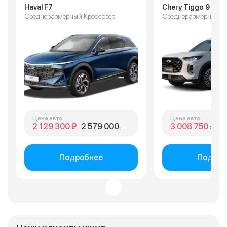
Haval F7
Chery Tiggo 9
Среднеразмерный Кроссовер
Среднеразмерный К
Цена авто
Цена авто
2 129 300 ₽
2 579 000 ₽
3 008 750 ₽
3 
Подробнее
Подроб