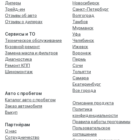
Дилеры
Новосибирск
Трейд-ин
Санкт-Петербург
Отзывы об авто
Волгоград
Отзывы о дилерах
Тамбов
Мурманск
Сервисы и ТО
Уфа
Техническое обслуживание
Челябинск
Кузовной ремонт
Ижевск
Замена масла и фильтров
Воронеж
Диагностика
Пермь
Ремонт КПП
Сочи
Шиномонтаж
Тольятти
Самара
Екатеринбург
Все города
Авто с пробегом
Каталог авто с пробегом
Описание продукта
Заказ автомобиля
Политика
Выкуп
конфиденциальности
Правила работы программы
Партнёрам
Пользовательское
О нас
соглашение
Сотрудничество