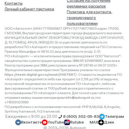
Согласие на получение
Контакты
рекламных рассылок
Личный кабинет партнера
Политика для контента,
генерируемого
пользователями
ООО «Автоспот» (ИНН 7715936827 ОРГН 1127746774825 адрес 111250,
Г.МОСКВА, Внутригородская территория города федерального значения
МУНИЦИПАЛЬНЫЙ ОКРУГ ЛЕФОРТОВО, ПРОЕЗД ЗАВОДА СЕРП И МОЛОТ,
Д. 10, ПОМЕЩ. 41Н/9, ОКВЭД 62.0) осуществляет деятельность по
разработке ПО «Autospot» и предоставлению лицензий на ПО. Согласно
Приказу Минцифры от 08.10.22, вид деятельности (код): 2.01.
ПО «Autospot» — исключительные права принадлежат ООО "Автоспот":
свидетельство о регистрации программы ЭВМ № 2018618687, внесена в
Реестр программ для ЭВМ, реестровая запись № 28745 от 09.07.2025 г.
Функциональные характеристики Программы указаны по ссылке:
https://reestr.digital.gov.ru/reestr/3467687/
. Стоимость лицензии на ПО
«Autospot» определяется либо как процент (от 2,5% до 3%) от выручки,
полученной лицензиатом от использования ПО «Autospot», либо как
фиксированный платеж от 1100 рублей за каждого привлеченного с
использованием ПО «Autospot» клиента. Для точного расчета стоимости
отправьте заявку нашим менеджерам
info@autospot.ru
, тел.
+78003020583
ПО разработано с использованием технологий: PHP 8, MySQL 8, Angular,
Symfony framework, Yii2 framework.
Ежедневно с 9:00 до 22:00
8 (800) 302-05-83
Телеграм
Вконтакте
YouTube
Rutube
MAX
Дзен
© 2013–2026 Autospot