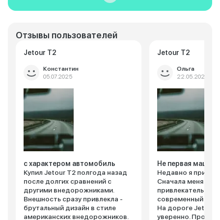
Отзывы пользователей
Jetour T2
Jetour T2
Константин
Ольга
05.07.2025
22.05.2025
с характером автомобиль
Не первая машина
Купил Jetour T2 полгода назад
Недавно я приобре
после долгих сравнений с
Сначала меня при
другими внедорожниками.
привлекательный 
Внешность сразу привлекла -
современный диза
брутальный дизайн в стиле
На дороге Jetour 
американских внедорожников.
уверенно. Проход