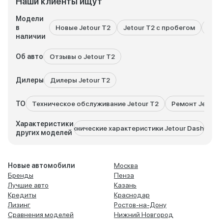
Наши клиенты ищут
Модели
в
Новые Jetour T2
Jetour T2 с пробегом
Все
наличии
Об авто
Отзывы о Jetour T2
Дилеры
Дилеры Jetour T2
ТО
Техническое обслуживание Jetour T2
Ремонт Jetour
Характеристики
Технические характеристики Jetour Dashing
Техн
других моделей
Новые автомобили
Москва
Бренды
Пенза
Лучшие авто
Казань
Кредиты
Краснодар
Лизинг
Ростов-на-Дону
Сравнения моделей
Нижний Новгород