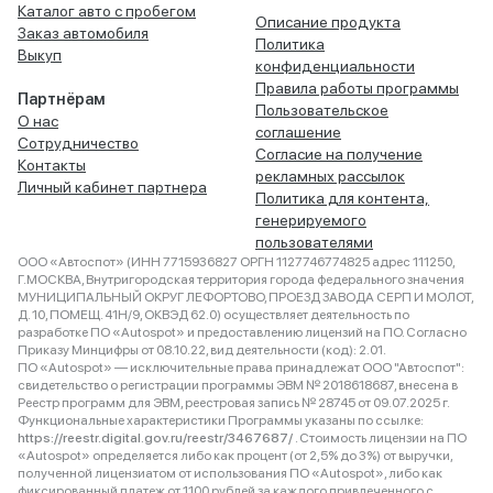
Каталог авто с пробегом
Описание продукта
Заказ автомобиля
Политика
Выкуп
конфиденциальности
Правила работы программы
Партнёрам
Пользовательское
О нас
соглашение
Сотрудничество
Согласие на получение
Контакты
рекламных рассылок
Личный кабинет партнера
Политика для контента,
генерируемого
пользователями
ООО «Автоспот» (ИНН 7715936827 ОРГН 1127746774825 адрес 111250,
Г.МОСКВА, Внутригородская территория города федерального значения
МУНИЦИПАЛЬНЫЙ ОКРУГ ЛЕФОРТОВО, ПРОЕЗД ЗАВОДА СЕРП И МОЛОТ,
Д. 10, ПОМЕЩ. 41Н/9, ОКВЭД 62.0) осуществляет деятельность по
разработке ПО «Autospot» и предоставлению лицензий на ПО. Согласно
Приказу Минцифры от 08.10.22, вид деятельности (код): 2.01.
ПО «Autospot» — исключительные права принадлежат ООО "Автоспот":
свидетельство о регистрации программы ЭВМ № 2018618687, внесена в
Реестр программ для ЭВМ, реестровая запись № 28745 от 09.07.2025 г.
Функциональные характеристики Программы указаны по ссылке:
https://reestr.digital.gov.ru/reestr/3467687/
. Стоимость лицензии на ПО
«Autospot» определяется либо как процент (от 2,5% до 3%) от выручки,
полученной лицензиатом от использования ПО «Autospot», либо как
фиксированный платеж от 1100 рублей за каждого привлеченного с