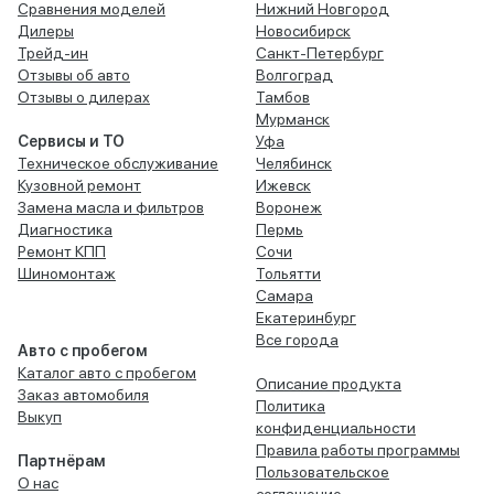
Сравнения моделей
Нижний Новгород
Дилеры
Новосибирск
Трейд-ин
Санкт-Петербург
Отзывы об авто
Волгоград
Отзывы о дилерах
Тамбов
Мурманск
Сервисы и ТО
Уфа
Техническое обслуживание
Челябинск
Кузовной ремонт
Ижевск
Замена масла и фильтров
Воронеж
Диагностика
Пермь
Ремонт КПП
Сочи
Шиномонтаж
Тольятти
Самара
Екатеринбург
Все города
Авто с пробегом
Каталог авто с пробегом
Описание продукта
Заказ автомобиля
Политика
Выкуп
конфиденциальности
Правила работы программы
Партнёрам
Пользовательское
О нас