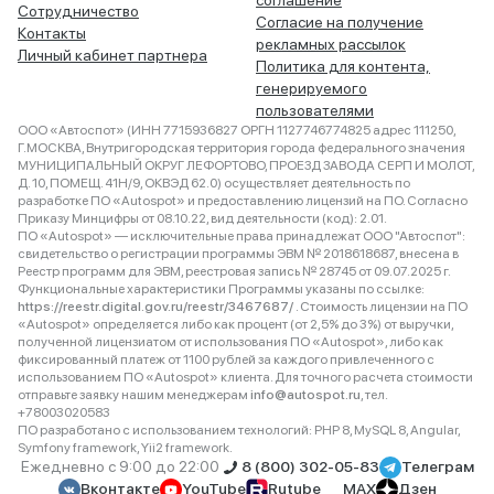
соглашение
Сотрудничество
Согласие на получение
Контакты
рекламных рассылок
Личный кабинет партнера
Политика для контента,
генерируемого
пользователями
ООО «Автоспот» (ИНН 7715936827 ОРГН 1127746774825 адрес 111250,
Г.МОСКВА, Внутригородская территория города федерального значения
МУНИЦИПАЛЬНЫЙ ОКРУГ ЛЕФОРТОВО, ПРОЕЗД ЗАВОДА СЕРП И МОЛОТ,
Д. 10, ПОМЕЩ. 41Н/9, ОКВЭД 62.0) осуществляет деятельность по
разработке ПО «Autospot» и предоставлению лицензий на ПО. Согласно
Приказу Минцифры от 08.10.22, вид деятельности (код): 2.01.
ПО «Autospot» — исключительные права принадлежат ООО "Автоспот":
свидетельство о регистрации программы ЭВМ № 2018618687, внесена в
Реестр программ для ЭВМ, реестровая запись № 28745 от 09.07.2025 г.
Функциональные характеристики Программы указаны по ссылке:
https://reestr.digital.gov.ru/reestr/3467687/
. Стоимость лицензии на ПО
«Autospot» определяется либо как процент (от 2,5% до 3%) от выручки,
полученной лицензиатом от использования ПО «Autospot», либо как
фиксированный платеж от 1100 рублей за каждого привлеченного с
использованием ПО «Autospot» клиента. Для точного расчета стоимости
отправьте заявку нашим менеджерам
info@autospot.ru
, тел.
+78003020583
ПО разработано с использованием технологий: PHP 8, MySQL 8, Angular,
Symfony framework, Yii2 framework.
Ежедневно с 9:00 до 22:00
8 (800) 302-05-83
Телеграм
Вконтакте
YouTube
Rutube
MAX
Дзен