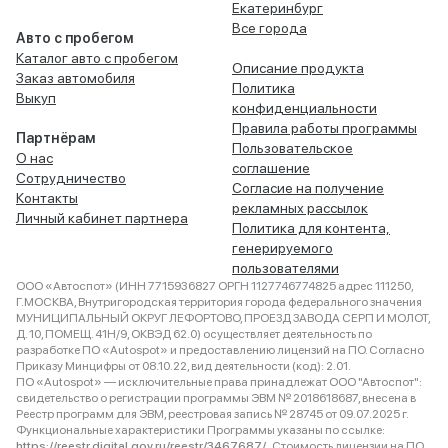
Екатеринбург
Все города
Авто с пробегом
Каталог авто с пробегом
Описание продукта
Заказ автомобиля
Политика
Выкуп
конфиденциальности
Правила работы программы
Партнёрам
Пользовательское
О нас
соглашение
Сотрудничество
Согласие на получение
Контакты
рекламных рассылок
Личный кабинет партнера
Политика для контента,
генерируемого
пользователями
ООО «Автоспот» (ИНН 7715936827 ОРГН 1127746774825 адрес 111250,
Г.МОСКВА, Внутригородская территория города федерального значения
МУНИЦИПАЛЬНЫЙ ОКРУГ ЛЕФОРТОВО, ПРОЕЗД ЗАВОДА СЕРП И МОЛОТ,
Д. 10, ПОМЕЩ. 41Н/9, ОКВЭД 62.0) осуществляет деятельность по
разработке ПО «Autospot» и предоставлению лицензий на ПО. Согласно
Приказу Минцифры от 08.10.22, вид деятельности (код): 2.01.
ПО «Autospot» — исключительные права принадлежат ООО "Автоспот":
свидетельство о регистрации программы ЭВМ № 2018618687, внесена в
Реестр программ для ЭВМ, реестровая запись № 28745 от 09.07.2025 г.
Функциональные характеристики Программы указаны по ссылке:
https://reestr.digital.gov.ru/reestr/3467687/
. Стоимость лицензии на ПО