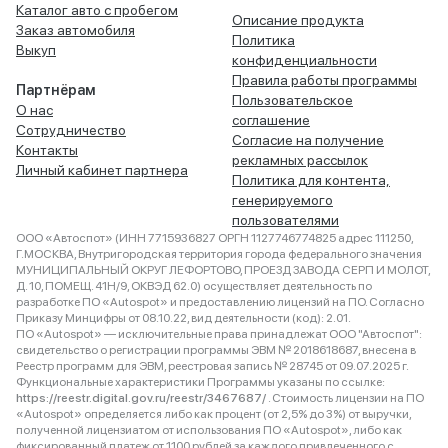
Каталог авто с пробегом
Описание продукта
Заказ автомобиля
Политика
Выкуп
конфиденциальности
Правила работы программы
Партнёрам
Пользовательское
О нас
соглашение
Сотрудничество
Согласие на получение
Контакты
рекламных рассылок
Личный кабинет партнера
Политика для контента,
генерируемого
пользователями
ООО «Автоспот» (ИНН 7715936827 ОРГН 1127746774825 адрес 111250,
Г.МОСКВА, Внутригородская территория города федерального значения
МУНИЦИПАЛЬНЫЙ ОКРУГ ЛЕФОРТОВО, ПРОЕЗД ЗАВОДА СЕРП И МОЛОТ,
Д. 10, ПОМЕЩ. 41Н/9, ОКВЭД 62.0) осуществляет деятельность по
разработке ПО «Autospot» и предоставлению лицензий на ПО. Согласно
Приказу Минцифры от 08.10.22, вид деятельности (код): 2.01.
ПО «Autospot» — исключительные права принадлежат ООО "Автоспот":
свидетельство о регистрации программы ЭВМ № 2018618687, внесена в
Реестр программ для ЭВМ, реестровая запись № 28745 от 09.07.2025 г.
Функциональные характеристики Программы указаны по ссылке:
https://reestr.digital.gov.ru/reestr/3467687/
. Стоимость лицензии на ПО
«Autospot» определяется либо как процент (от 2,5% до 3%) от выручки,
полученной лицензиатом от использования ПО «Autospot», либо как
фиксированный платеж от 1100 рублей за каждого привлеченного с