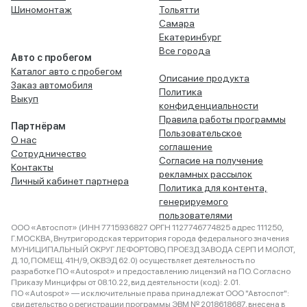
Шиномонтаж
Тольятти
Самара
Екатеринбург
Все города
Авто с пробегом
Каталог авто с пробегом
Описание продукта
Заказ автомобиля
Политика
Выкуп
конфиденциальности
Правила работы программы
Партнёрам
Пользовательское
О нас
соглашение
Сотрудничество
Согласие на получение
Контакты
рекламных рассылок
Личный кабинет партнера
Политика для контента,
генерируемого
пользователями
ООО «Автоспот» (ИНН 7715936827 ОРГН 1127746774825 адрес 111250,
Г.МОСКВА, Внутригородская территория города федерального значения
МУНИЦИПАЛЬНЫЙ ОКРУГ ЛЕФОРТОВО, ПРОЕЗД ЗАВОДА СЕРП И МОЛОТ,
Д. 10, ПОМЕЩ. 41Н/9, ОКВЭД 62.0) осуществляет деятельность по
разработке ПО «Autospot» и предоставлению лицензий на ПО. Согласно
Приказу Минцифры от 08.10.22, вид деятельности (код): 2.01.
ПО «Autospot» — исключительные права принадлежат ООО "Автоспот":
свидетельство о регистрации программы ЭВМ № 2018618687, внесена в