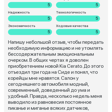
5
5
Надежность
Технологичность
5
5
Экономичность
Ходовые качества
5
5
Напишу небольшой отзыв, чтобы передать
необходимую информацию и не утомлять
бессодержательным эмоциональным
очерком. В общих чертах я доволен
приобретением новой Kia Cerato. До этого
отъездил три года на Сиде и понял, что
корейцы мне нравятся. Салон у
сегодняшнего автомобиля модный,
современный, доведенный до ума и
удобный. Правда, несколько недель меня
выводило из равновесия постоянное
пиканье и миганье всяких датчиков,