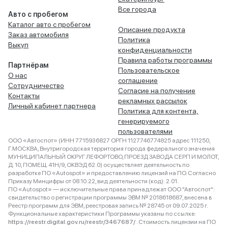
Все города
Авто с пробегом
Каталог авто с пробегом
Описание продукта
Заказ автомобиля
Политика
Выкуп
конфиденциальности
Правила работы программы
Партнёрам
Пользовательское
О нас
соглашение
Сотрудничество
Согласие на получение
Контакты
рекламных рассылок
Личный кабинет партнера
Политика для контента,
генерируемого
пользователями
ООО «Автоспот» (ИНН 7715936827 ОРГН 1127746774825 адрес 111250,
Г.МОСКВА, Внутригородская территория города федерального значения
МУНИЦИПАЛЬНЫЙ ОКРУГ ЛЕФОРТОВО, ПРОЕЗД ЗАВОДА СЕРП И МОЛОТ,
Д. 10, ПОМЕЩ. 41Н/9, ОКВЭД 62.0) осуществляет деятельность по
разработке ПО «Autospot» и предоставлению лицензий на ПО. Согласно
Приказу Минцифры от 08.10.22, вид деятельности (код): 2.01.
ПО «Autospot» — исключительные права принадлежат ООО "Автоспот":
свидетельство о регистрации программы ЭВМ № 2018618687, внесена в
Реестр программ для ЭВМ, реестровая запись № 28745 от 09.07.2025 г.
Функциональные характеристики Программы указаны по ссылке:
https://reestr.digital.gov.ru/reestr/3467687/
. Стоимость лицензии на ПО