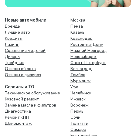
Новые автомобили
Москва
Бренды
Пенза
Лучшие авто
Казань
Кредиты
Краснодар
Лизинг
Ростов-на-Дону
Сравнения моделей
Нижний Новгород
Дилеры
Новосибирск
Трейд-ин
Санкт-Петербург
Отзывы об авто
Волгоград
Отзывы о дилерах
Тамбов
Мурманск
Сервисы и ТО
Уфа
Техническое обслуживание
Челябинск
Кузовной ремонт
Ижевск
Замена масла и фильтров
Воронеж
Диагностика
Пермь
Ремонт КПП
Сочи
Шиномонтаж
Тольятти
Самара
Екатеринбург