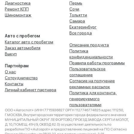
Диагностика
Пермь
Ремонт КПП
Сочи
Шиномонтаж
Тольятти
Самара
Екатеринбург
Все города
Авто с пробегом
Каталог авто с пробегом
Описание продукта
Заказ автомобиля
Политика
Выкуп
конфиденциальности
Правила работы программы
Партнёрам
Пользовательское
О нас
соглашение
Сотрудничество
Согласие на получение
Контакты
рекламных рассылок
Личный кабинет партнера
Политика для контента,
генерируемого
пользователями
ООО «Автоспот» (ИНН 7715936827 ОРГН 1127746774825 адрес 111250,
Г.МОСКВА, Внутригородская территория города федерального значения
МУНИЦИПАЛЬНЫЙ ОКРУГ ЛЕФОРТОВО, ПРОЕЗД ЗАВОДА СЕРП И МОЛОТ,
Д. 10, ПОМЕЩ. 41Н/9, ОКВЭД 62.0) осуществляет деятельность по
разработке ПО «Autospot» и предоставлению лицензий на ПО. Согласно