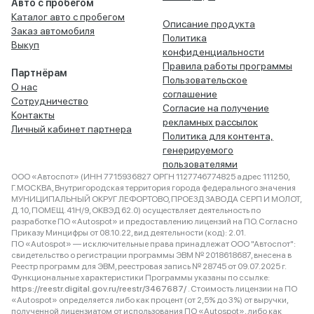
Авто с пробегом
Каталог авто с пробегом
Описание продукта
Заказ автомобиля
Политика
Выкуп
конфиденциальности
Правила работы программы
Партнёрам
Пользовательское
О нас
соглашение
Сотрудничество
Согласие на получение
Контакты
рекламных рассылок
Личный кабинет партнера
Политика для контента,
генерируемого
пользователями
ООО «Автоспот» (ИНН 7715936827 ОРГН 1127746774825 адрес 111250,
Г.МОСКВА, Внутригородская территория города федерального значения
МУНИЦИПАЛЬНЫЙ ОКРУГ ЛЕФОРТОВО, ПРОЕЗД ЗАВОДА СЕРП И МОЛОТ,
Д. 10, ПОМЕЩ. 41Н/9, ОКВЭД 62.0) осуществляет деятельность по
разработке ПО «Autospot» и предоставлению лицензий на ПО. Согласно
Приказу Минцифры от 08.10.22, вид деятельности (код): 2.01.
ПО «Autospot» — исключительные права принадлежат ООО "Автоспот":
свидетельство о регистрации программы ЭВМ № 2018618687, внесена в
Реестр программ для ЭВМ, реестровая запись № 28745 от 09.07.2025 г.
Функциональные характеристики Программы указаны по ссылке:
https://reestr.digital.gov.ru/reestr/3467687/
. Стоимость лицензии на ПО
«Autospot» определяется либо как процент (от 2,5% до 3%) от выручки,
полученной лицензиатом от использования ПО «Autospot», либо как