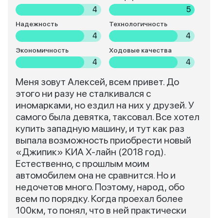
4
5
Надежность
Технологичность
4
4
Экономичность
Ходовые качества
4
4
Меня зовут Алексей, всем привет. До
этого ни разу не сталкивался с
иномарками, но ездил на них у друзей. У
самого была девятка, таксовал. Все хотел
купить западную машину, и тут как раз
выпала возможность приобрести новый
«Джипик» КИА X-лайн (2018 год).
Естественно, с прошлым моим
автомобилем она не сравнится. Но и
недочетов много. Поэтому, народ, обо
всем по порядку. Когда проехал более
100км, то понял, что в ней практически