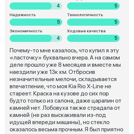
4
5
Надежность
Технологичность
5
5
Экономичность
Ходовые качества
4
5
Почему-то мне казалось, что купил я эту
«ласточку» буквально вчера. А на самом
деле прошло уже 8 месяцев и вместе мы
наездили уже 13к км. Отбросив
незначительные мелочи, складывается
впечатление, что моя Kia Rio X-Line не
стареет. Краска на кузове до сих пор
будто только из салона, даже царапин от
камней нет. Лобовуха также страдала от
камней (не раз выскакивали из-под
идущей впереди машины), но стекло
оказалось весьма прочным. Я был приятно