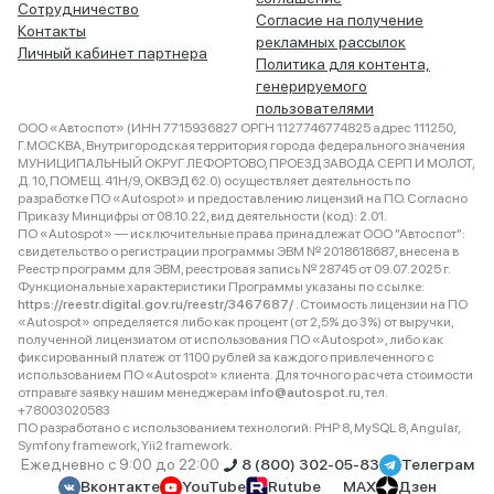
Сотрудничество
Согласие на получение
Контакты
рекламных рассылок
Личный кабинет партнера
Политика для контента,
генерируемого
пользователями
ООО «Автоспот» (ИНН 7715936827 ОРГН 1127746774825 адрес 111250,
Г.МОСКВА, Внутригородская территория города федерального значения
МУНИЦИПАЛЬНЫЙ ОКРУГ ЛЕФОРТОВО, ПРОЕЗД ЗАВОДА СЕРП И МОЛОТ,
Д. 10, ПОМЕЩ. 41Н/9, ОКВЭД 62.0) осуществляет деятельность по
разработке ПО «Autospot» и предоставлению лицензий на ПО. Согласно
Приказу Минцифры от 08.10.22, вид деятельности (код): 2.01.
ПО «Autospot» — исключительные права принадлежат ООО "Автоспот":
свидетельство о регистрации программы ЭВМ № 2018618687, внесена в
Реестр программ для ЭВМ, реестровая запись № 28745 от 09.07.2025 г.
Функциональные характеристики Программы указаны по ссылке:
https://reestr.digital.gov.ru/reestr/3467687/
. Стоимость лицензии на ПО
«Autospot» определяется либо как процент (от 2,5% до 3%) от выручки,
полученной лицензиатом от использования ПО «Autospot», либо как
фиксированный платеж от 1100 рублей за каждого привлеченного с
использованием ПО «Autospot» клиента. Для точного расчета стоимости
отправьте заявку нашим менеджерам
info@autospot.ru
, тел.
+78003020583
ПО разработано с использованием технологий: PHP 8, MySQL 8, Angular,
Symfony framework, Yii2 framework.
Ежедневно с 9:00 до 22:00
8 (800) 302-05-83
Телеграм
Вконтакте
YouTube
Rutube
MAX
Дзен