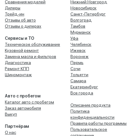
Сравнения моделей
Нижний Новгород
Дилеры
Новосибирск
Трейд-ин
Санкт-Петербург
Отзывы об авто
Волгоград
Отзывы о дилерах
Тамбов
Мурманск
Сервисы и ТО
Уфа
Техническое обслуживание
Челябинск
Кузовной ремонт
Ижевск
Замена масла и фильтров
Воронеж
Диагностика
Пермь
Ремонт КПП
Сочи
Шиномонтаж
Тольятти
Самара
Екатеринбург
Все города
Авто с пробегом
Каталог авто с пробегом
Описание продукта
Заказ автомобиля
Политика
Выкуп
конфиденциальности
Правила работы программы
Партнёрам
Пользовательское
О нас
соглашение