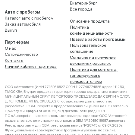
Екатеринбург
Все города
Авто с пробегом
Каталог авто с пробегом
Описание продукта
Заказ автомобиля
Политика
Выкуп
конфиденциальности
Правила работы программы
Партнёрам
Пользовательское
О нас
соглашение
Сотрудничество
Согласие на получение
Контакты
рекламных рассылок
Личный кабинет партнера
Политика для контента,
генерируемого
пользователями
ООО «Автоспот» (ИНН 7715936827 ОРГН 1127746774825 адрес 111250,
Г.МОСКВА, Внутригородская территория города федерального значения
МУНИЦИПАЛЬНЫЙ ОКРУГ ЛЕФОРТОВО, ПРОЕЗД ЗАВОДА СЕРП И МОЛОТ,
Д. 10, ПОМЕЩ. 41Н/9, ОКВЭД 62.0) осуществляет деятельность по
разработке ПО «Autospot» и предоставлению лицензий на ПО. Согласно
Приказу Минцифры от 08.10.22, вид деятельности (код): 2.01.
ПО «Autospot» — исключительные права принадлежат ООО "Автоспот":
свидетельство о регистрации программы ЭВМ № 2018618687, внесена в
Реестр программ для ЭВМ, реестровая запись № 28745 от 09.07.2025 г.
Функциональные характеристики Программы указаны по ссылке: