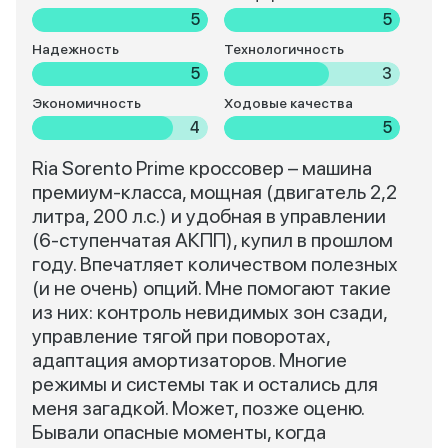
5
5
Надежность
Технологичность
5
3
Экономичность
Ходовые качества
4
5
Ria Sorento Prime кроссовер – машина
премиум-класса, мощная (двигатель 2,2
литра, 200 л.с.) и удобная в управлении
(6-ступенчатая АКПП), купил в прошлом
году. Впечатляет количеством полезных
(и не очень) опций. Мне помогают такие
из них: контроль невидимых зон сзади,
управление тягой при поворотах,
адаптация амортизаторов. Многие
режимы и системы так и остались для
меня загадкой. Может, позже оценю.
Бывали опасные моменты, когда