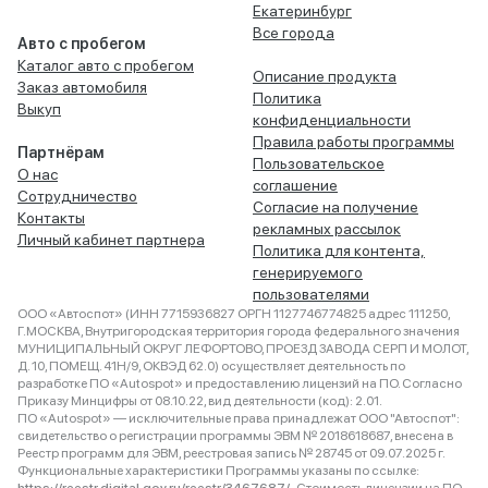
Екатеринбург
Все города
Авто с пробегом
Каталог авто с пробегом
Описание продукта
Заказ автомобиля
Политика
Выкуп
конфиденциальности
Правила работы программы
Партнёрам
Пользовательское
О нас
соглашение
Сотрудничество
Согласие на получение
Контакты
рекламных рассылок
Личный кабинет партнера
Политика для контента,
генерируемого
пользователями
ООО «Автоспот» (ИНН 7715936827 ОРГН 1127746774825 адрес 111250,
Г.МОСКВА, Внутригородская территория города федерального значения
МУНИЦИПАЛЬНЫЙ ОКРУГ ЛЕФОРТОВО, ПРОЕЗД ЗАВОДА СЕРП И МОЛОТ,
Д. 10, ПОМЕЩ. 41Н/9, ОКВЭД 62.0) осуществляет деятельность по
разработке ПО «Autospot» и предоставлению лицензий на ПО. Согласно
Приказу Минцифры от 08.10.22, вид деятельности (код): 2.01.
ПО «Autospot» — исключительные права принадлежат ООО "Автоспот":
свидетельство о регистрации программы ЭВМ № 2018618687, внесена в
Реестр программ для ЭВМ, реестровая запись № 28745 от 09.07.2025 г.
Функциональные характеристики Программы указаны по ссылке: