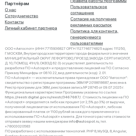
Правила работы программы
Партнёрам
Пользовательское
О нас
соглашение
Сотрудничество
Согласие на получение
Контакты
рекламных рассылок
Личный кабинет партнера
Политика для контента,
генерируемого
пользователями
ООО «Автоспот» (ИНН 7715936827 ОРГН 1127746774825 адрес 111250,
Г.МОСКВА, Внутригородская территория города федерального значения
МУНИЦИПАЛЬНЫЙ ОКРУГ ЛЕФОРТОВО, ПРОЕЗД ЗАВОДА СЕРП И МОЛОТ,
Д. 10, ПОМЕЩ. 41Н/9, ОКВЭД 62.0) осуществляет деятельность по
разработке ПО «Autospot» и предоставлению лицензий на ПО. Согласно
Приказу Минцифры от 08.10.22, вид деятельности (код): 2.01.
ПО «Autospot» — исключительные права принадлежат ООО "Автоспот":
свидетельство о регистрации программы ЭВМ № 2018618687, внесена в
Реестр программ для ЭВМ, реестровая запись № 28745 от 09.07.2025 г.
Функциональные характеристики Программы указаны по ссылке:
https://reestr.digital.gov.ru/reestr/3467687/
. Стоимость лицензии на ПО
«Autospot» определяется либо как процент (от 2,5% до 3%) от выручки,
полученной лицензиатом от использования ПО «Autospot», либо как
фиксированный платеж от 1100 рублей за каждого привлеченного с
использованием ПО «Autospot» клиента. Для точного расчета стоимости
отправьте заявку нашим менеджерам
info@autospot.ru
, тел.
+78003020583
ПО разработано с использованием технологий: PHP 8, MySQL 8, Angular,