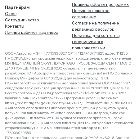
Правила работы программы
Партнёрам
Пользовательское
О нас
соглашение
Сотрудничество
Согласие на получение
Контакты
рекламных рассылок
Личный кабинет партнера
Политика для контента,
генерируемого
пользователями
ООО «Автоспот» (ИНН 7715936827 ОРГН 1127746774825 адрес 111250,
Г.МОСКВА, Внутригородская территория города федерального значения
МУНИЦИПАЛЬНЫЙ ОКРУГ ЛЕФОРТОВО, ПРОЕЗД ЗАВОДА СЕРП И МОЛОТ,
Д. 10, ПОМЕЩ. 41Н/9, ОКВЭД 62.0) осуществляет деятельность по
разработке ПО «Autospot» и предоставлению лицензий на ПО. Согласно
Приказу Минцифры от 08.10.22, вид деятельности (код): 2.01.
ПО «Autospot» — исключительные права принадлежат ООО "Автоспот":
свидетельство о регистрации программы ЭВМ № 2018618687, внесена в
Реестр программ для ЭВМ, реестровая запись № 28745 от 09.07.2025 г.
Функциональные характеристики Программы указаны по ссылке:
https://reestr.digital.gov.ru/reestr/3467687/
. Стоимость лицензии на ПО
«Autospot» определяется либо как процент (от 2,5% до 3%) от выручки,
полученной лицензиатом от использования ПО «Autospot», либо как
фиксированный платеж от 1100 рублей за каждого привлеченного с
использованием ПО «Autospot» клиента. Для точного расчета стоимости
отправьте заявку нашим менеджерам
info@autospot.ru
, тел.
+78003020583
ПО разработано с использованием технологий: PHP 8, MySQL 8, Angular,