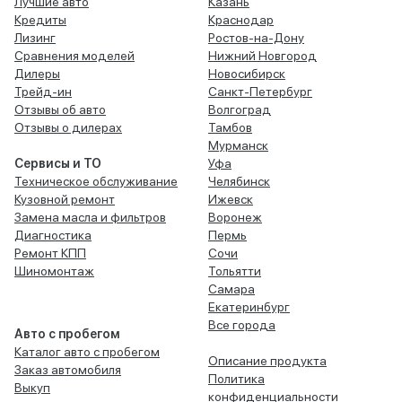
Лучшие авто
Казань
Кредиты
Краснодар
Лизинг
Ростов-на-Дону
Сравнения моделей
Нижний Новгород
Дилеры
Новосибирск
Трейд-ин
Санкт-Петербург
Отзывы об авто
Волгоград
Отзывы о дилерах
Тамбов
Мурманск
Сервисы и ТО
Уфа
Техническое обслуживание
Челябинск
Кузовной ремонт
Ижевск
Замена масла и фильтров
Воронеж
Диагностика
Пермь
Ремонт КПП
Сочи
Шиномонтаж
Тольятти
Самара
Екатеринбург
Все города
Авто с пробегом
Каталог авто с пробегом
Описание продукта
Заказ автомобиля
Политика
Выкуп
конфиденциальности