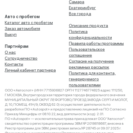
Самара
Екатеринбург
Все города
Авто с пробегом
Каталог авто с пробегом
Описание продукта
Заказ автомобиля
Политика
Выкуп
конфиденциальности
Правила работы программы
Партнёрам
Пользовательское
О нас
соглашение
Сотрудничество
Согласие на получение
Контакты
рекламных рассылок
Личный кабинет партнера
Политика для контента,
генерируемого
пользователями
ООО «Автоспот» (ИНН 7715936827 ОРГН 1127746774825 адрес 111250,
Г.МОСКВА, Внутригородская территория города федерального значения
МУНИЦИПАЛЬНЫЙ ОКРУГ ЛЕФОРТОВО, ПРОЕЗД ЗАВОДА СЕРП И МОЛОТ,
Д. 10, ПОМЕЩ. 41Н/9, ОКВЭД 62.0) осуществляет деятельность по
разработке ПО «Autospot» и предоставлению лицензий на ПО. Согласно
Приказу Минцифры от 08.10.22, вид деятельности (код): 2.01.
ПО «Autospot» — исключительные права принадлежат ООО "Автоспот":
свидетельство о регистрации программы ЭВМ № 2018618687, внесена в
Реестр программ для ЭВМ, реестровая запись № 28745 от 09.07.2025 г.