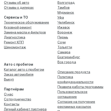
Отзывы об авто
Волгоград
Отзывы о дилерах
Тамбов
Мурманск
Сервисы и ТО
Уфа
Техническое обслуживание
Челябинск
Кузовной ремонт
Ижевск
Замена масла и фильтров
Воронеж
Диагностика
Пермь
Ремонт КПП
Сочи
Шиномонтаж
Тольятти
Самара
Екатеринбург
Все города
Авто с пробегом
Каталог авто с пробегом
Описание продукта
Заказ автомобиля
Политика
Выкуп
конфиденциальности
Правила работы программы
Партнёрам
Пользовательское
О нас
соглашение
Сотрудничество
Согласие на получение
Контакты
рекламных рассылок
Личный кабинет партнера