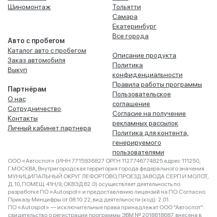
Шиномонтаж
Тольятти
Самара
Екатеринбург
Все города
Авто с пробегом
Каталог авто с пробегом
Описание продукта
Заказ автомобиля
Политика
Выкуп
конфиденциальности
Правила работы программы
Партнёрам
Пользовательское
О нас
соглашение
Сотрудничество
Согласие на получение
Контакты
рекламных рассылок
Личный кабинет партнера
Политика для контента,
генерируемого
пользователями
ООО «Автоспот» (ИНН 7715936827 ОРГН 1127746774825 адрес 111250,
Г.МОСКВА, Внутригородская территория города федерального значения
МУНИЦИПАЛЬНЫЙ ОКРУГ ЛЕФОРТОВО, ПРОЕЗД ЗАВОДА СЕРП И МОЛОТ,
Д. 10, ПОМЕЩ. 41Н/9, ОКВЭД 62.0) осуществляет деятельность по
разработке ПО «Autospot» и предоставлению лицензий на ПО. Согласно
Приказу Минцифры от 08.10.22, вид деятельности (код): 2.01.
ПО «Autospot» — исключительные права принадлежат ООО "Автоспот":
свидетельство о регистрации программы ЭВМ № 2018618687, внесена в