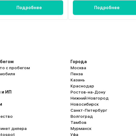
Подробнее
Подробнее
обегом
Города
то с пробегом
Москва
омобиля
Пенза
Казань
Краснодар
 и ИП
Ростов-на-Дону
Нижний Новгород
м
Новосибирск
Санкт-Петербург
ество
Волгоград
Тамбов
бинет дилера
Мурманск
utospot
Уфа