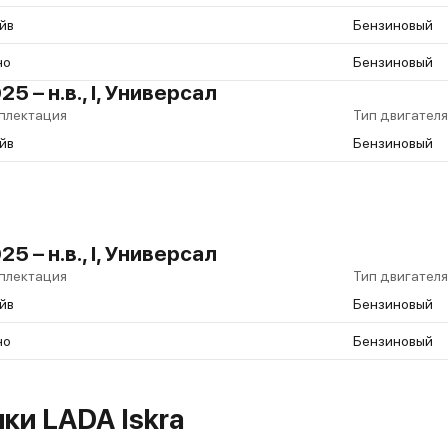
йв
Бензиновый
но
Бензиновый
5 – н.в., I, Универсал
плектация
Тип двигателя
йв
Бензиновый
5 – н.в., I, Универсал
плектация
Тип двигателя
йв
Бензиновый
но
Бензиновый
ки LADA Iskra