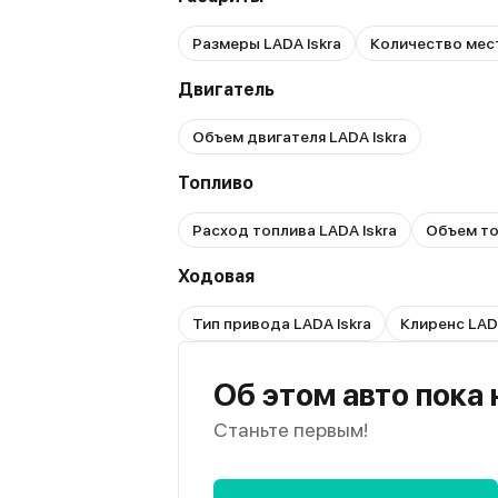
Размеры LADA Iskra
Количество мест
Двигатель
Объем двигателя LADA Iskra
Топливо
Расход топлива LADA Iskra
Объем то
Ходовая
Тип привода LADA Iskra
Клиренс LADA
Об этом авто пока
Станьте первым!