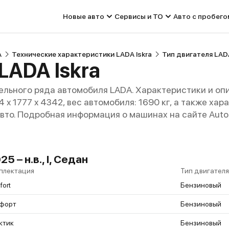
Новые авто
Сервисы и ТО
Авто с пробего
A
Технические характеристики LADA Iskra
Тип двигателя LADA
LADA Iskra
льного ряда автомобиля LADA. Характеристики и оп
44 x 1777 x 4342, вес автомобиля: 1690 кг, а также х
авто. Подробная информация о машинах на сайте Auto
5 – н.в., I, Седан
плектация
Тип двигателя
ort
Бензиновый
форт
Бензиновый
ктик
Бензиновый