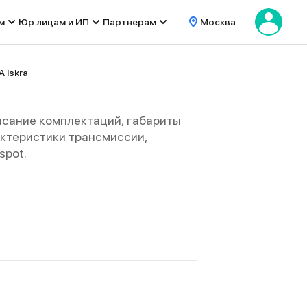
м
Юр.лицам и ИП
Партнерам
Москва
 Iskra
исание комплектаций, габариты
арактеристики трансмиссии,
spot.