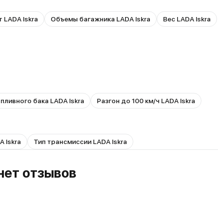
 LADA Iskra
Объемы багажника LADA Iskra
Вес LADA Iskra
пливного бака LADA Iskra
Разгон до 100 км/ч LADA Iskra
 Iskra
Тип трансмиссии LADA Iskra
 нет отзывов