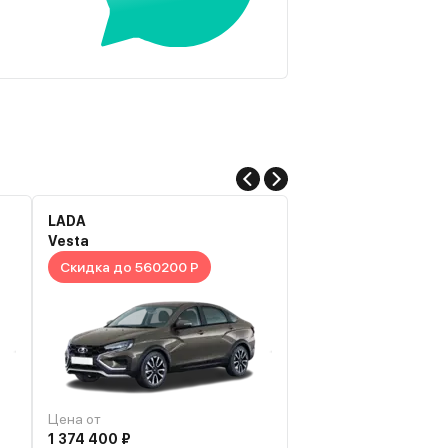
LADA
Changan
Vesta
Alsvin
Скидка до 560200 Р
Скидка до 635970
Цена от
Цена от
1 374 400 ₽
1 399 000 ₽