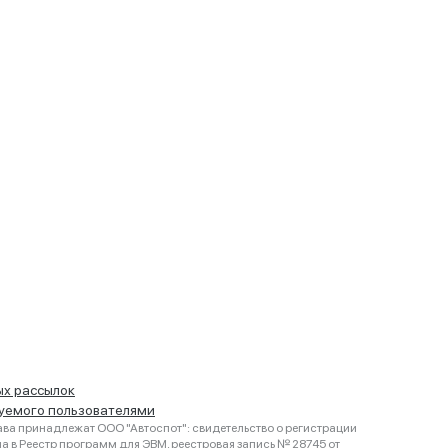
ых рассылок
руемого пользователями
ва принадлежат ООО "Автоспот": свидетельство о регистрации
 в Реестр программ для ЭВМ, реестровая запись № 28745 от