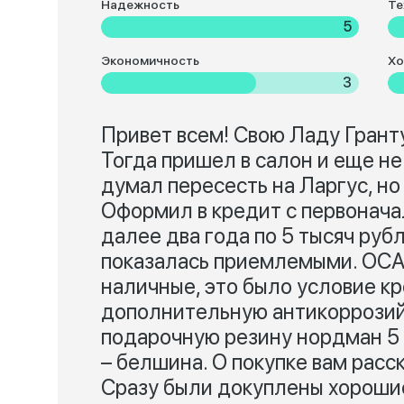
Надежность
Те
5
Экономичность
Хо
3
Привет всем! Свою Ладу Грант
Тогда пришел в салон и еще не
думал пересесть на Ларгус, но
Оформил в кредит с первонача
далее два года по 5 тысяч руб
показалась приемлемыми. ОСА
наличные, это было условие кр
дополнительную антикоррозийн
подарочную резину нордман 5 з
– белшина. О покупке вам расс
Сразу были докуплены хорошие