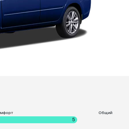
омфорт
Общий
5