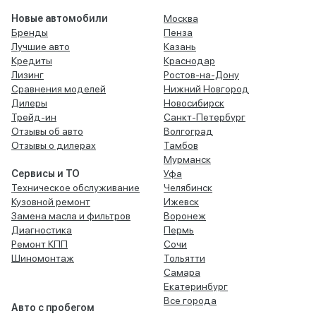
Новые автомобили
Москва
Бренды
Пенза
Лучшие авто
Казань
Кредиты
Краснодар
Лизинг
Ростов-на-Дону
Сравнения моделей
Нижний Новгород
Дилеры
Новосибирск
Трейд-ин
Санкт-Петербург
Отзывы об авто
Волгоград
Отзывы о дилерах
Тамбов
Мурманск
Сервисы и ТО
Уфа
Техническое обслуживание
Челябинск
Кузовной ремонт
Ижевск
Замена масла и фильтров
Воронеж
Диагностика
Пермь
Ремонт КПП
Сочи
Шиномонтаж
Тольятти
Самара
Екатеринбург
Все города
Авто с пробегом