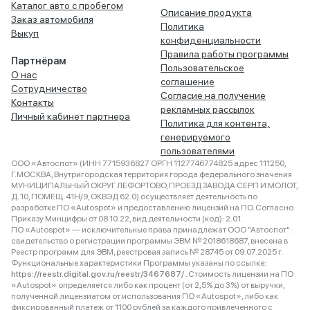
Каталог авто с пробегом
Описание продукта
Заказ автомобиля
Политика
Выкуп
конфиденциальности
Правила работы программы
Партнёрам
Пользовательское
О нас
соглашение
Сотрудничество
Согласие на получение
Контакты
рекламных рассылок
Личный кабинет партнера
Политика для контента,
генерируемого
пользователями
ООО «Автоспот» (ИНН 7715936827 ОРГН 1127746774825 адрес 111250,
Г.МОСКВА, Внутригородская территория города федерального значения
МУНИЦИПАЛЬНЫЙ ОКРУГ ЛЕФОРТОВО, ПРОЕЗД ЗАВОДА СЕРП И МОЛОТ,
Д. 10, ПОМЕЩ. 41Н/9, ОКВЭД 62.0) осуществляет деятельность по
разработке ПО «Autospot» и предоставлению лицензий на ПО. Согласно
Приказу Минцифры от 08.10.22, вид деятельности (код): 2.01.
ПО «Autospot» — исключительные права принадлежат ООО "Автоспот":
свидетельство о регистрации программы ЭВМ № 2018618687, внесена в
Реестр программ для ЭВМ, реестровая запись № 28745 от 09.07.2025 г.
Функциональные характеристики Программы указаны по ссылке:
https://reestr.digital.gov.ru/reestr/3467687/
. Стоимость лицензии на ПО
«Autospot» определяется либо как процент (от 2,5% до 3%) от выручки,
полученной лицензиатом от использования ПО «Autospot», либо как
фиксированный платеж от 1100 рублей за каждого привлеченного с