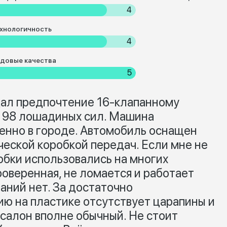
4
хнологичность
4
довые качества
5
дал предпочтение 16-клапанному
, 98 лошадиных сил. Машина
енно в городе. Автомобиль оснащен
еской коробкой передач. Если мне не
обки использовались на многих
роверенная, не ломается и работает
аний нет. За достаточно
ю на пластике отсутствует царапины и
 салон вполне обычный. Не стоит