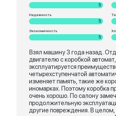
5
Надежность
Те
5
Экономичность
Хо
5
Взял машину 3 года назад. От
двигателю с коробкой автомат
эксплуатируется преимуществ
четырехступенчатой автоматич
изменяет память, такие же кор
иномарках. Поэтому коробка п
очень хорошо. По салону замеч
продолжительную эксплуатаци
другие повреждения. В целом,