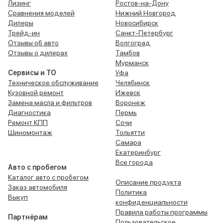
Лизинг
Ростов-на-Дону
Сравнения моделей
Нижний Новгород
Дилеры
Новосибирск
Трейд-ин
Санкт-Петербург
Отзывы об авто
Волгоград
Отзывы о дилерах
Тамбов
Мурманск
Сервисы и ТО
Уфа
Техническое обслуживание
Челябинск
Кузовной ремонт
Ижевск
Замена масла и фильтров
Воронеж
Диагностика
Пермь
Ремонт КПП
Сочи
Шиномонтаж
Тольятти
Самара
Екатеринбург
Все города
Авто с пробегом
Каталог авто с пробегом
Описание продукта
Заказ автомобиля
Политика
Выкуп
конфиденциальности
Правила работы программы
Партнёрам
Пользовательское