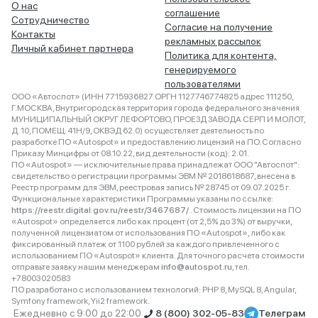
О нас
соглашение
Сотрудничество
Согласие на получение
Контакты
рекламных рассылок
Личный кабинет партнера
Политика для контента,
генерируемого
пользователями
ООО «Автоспот» (ИНН 7715936827 ОРГН 1127746774825 адрес 111250,
Г.МОСКВА, Внутригородская территория города федерального значения
МУНИЦИПАЛЬНЫЙ ОКРУГ ЛЕФОРТОВО, ПРОЕЗД ЗАВОДА СЕРП И МОЛОТ,
Д. 10, ПОМЕЩ. 41Н/9, ОКВЭД 62.0) осуществляет деятельность по
разработке ПО «Autospot» и предоставлению лицензий на ПО. Согласно
Приказу Минцифры от 08.10.22, вид деятельности (код): 2.01.
ПО «Autospot» — исключительные права принадлежат ООО "Автоспот":
свидетельство о регистрации программы ЭВМ № 2018618687, внесена в
Реестр программ для ЭВМ, реестровая запись № 28745 от 09.07.2025 г.
Функциональные характеристики Программы указаны по ссылке:
https://reestr.digital.gov.ru/reestr/3467687/
. Стоимость лицензии на ПО
«Autospot» определяется либо как процент (от 2,5% до 3%) от выручки,
полученной лицензиатом от использования ПО «Autospot», либо как
фиксированный платеж от 1100 рублей за каждого привлеченного с
использованием ПО «Autospot» клиента. Для точного расчета стоимости
отправьте заявку нашим менеджерам
info@autospot.ru
, тел.
+78003020583
ПО разработано с использованием технологий: PHP 8, MySQL 8, Angular,
Symfony framework, Yii2 framework.
Ежедневно с 9:00 до 22:00
8 (800) 302-05-83
Телеграм