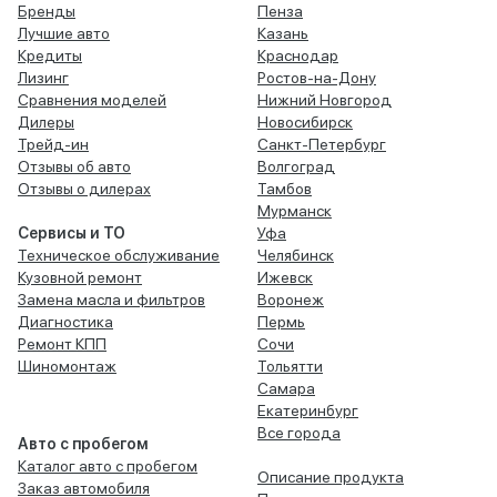
Бренды
Пенза
Лучшие авто
Казань
Кредиты
Краснодар
Лизинг
Ростов-на-Дону
Сравнения моделей
Нижний Новгород
Дилеры
Новосибирск
Трейд-ин
Санкт-Петербург
Отзывы об авто
Волгоград
Отзывы о дилерах
Тамбов
Мурманск
Сервисы и ТО
Уфа
Техническое обслуживание
Челябинск
Кузовной ремонт
Ижевск
Замена масла и фильтров
Воронеж
Диагностика
Пермь
Ремонт КПП
Сочи
Шиномонтаж
Тольятти
Самара
Екатеринбург
Все города
Авто с пробегом
Каталог авто с пробегом
Описание продукта
Заказ автомобиля