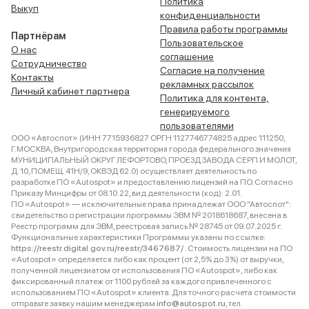
Политика
Выкуп
конфиденциальности
Правила работы программы
Партнёрам
Пользовательское
О нас
соглашение
Сотрудничество
Согласие на получение
Контакты
рекламных рассылок
Личный кабинет партнера
Политика для контента,
генерируемого
пользователями
ООО «Автоспот» (ИНН 7715936827 ОРГН 1127746774825 адрес 111250,
Г.МОСКВА, Внутригородская территория города федерального значения
МУНИЦИПАЛЬНЫЙ ОКРУГ ЛЕФОРТОВО, ПРОЕЗД ЗАВОДА СЕРП И МОЛОТ,
Д. 10, ПОМЕЩ. 41Н/9, ОКВЭД 62.0) осуществляет деятельность по
разработке ПО «Autospot» и предоставлению лицензий на ПО. Согласно
Приказу Минцифры от 08.10.22, вид деятельности (код): 2.01.
ПО «Autospot» — исключительные права принадлежат ООО "Автоспот":
свидетельство о регистрации программы ЭВМ № 2018618687, внесена в
Реестр программ для ЭВМ, реестровая запись № 28745 от 09.07.2025 г.
Функциональные характеристики Программы указаны по ссылке:
https://reestr.digital.gov.ru/reestr/3467687/
. Стоимость лицензии на ПО
«Autospot» определяется либо как процент (от 2,5% до 3%) от выручки,
полученной лицензиатом от использования ПО «Autospot», либо как
фиксированный платеж от 1100 рублей за каждого привлеченного с
использованием ПО «Autospot» клиента. Для точного расчета стоимости
отправьте заявку нашим менеджерам
info@autospot.ru
, тел.