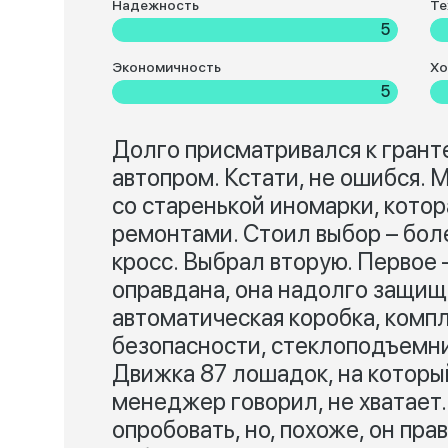
Надежность
Те
5
Экономичность
Хо
5
Долго присматривался к гранте
автопром. Кстати, не ошибся.
со старенькой иномарки, кото
ремонтами. Стоил выбор – бол
кросс. Выбрал вторую. Первое 
оправдана, она надолго защища
автоматическая коробка, комп
безопасности, стеклоподъемни
Движка 87 лошадок, на которы
менеджер говорил, не хватает
опробовать, но, похоже, он пр