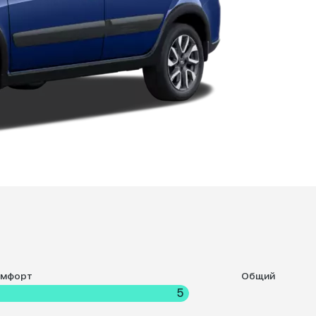
омфорт
Общий
5