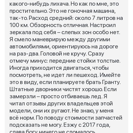
какого-нибудь лихача. Но как по мне, это
простительно. Это не гоночная машина,
так-то. Расход средний: около 7 литров на
100 км. Обзорность отличная. Настроил
зеркала под себя – слепых зон особо нет.
Я смело маневрирую между другими
автомобилями, ориентируюсь на дороге
на раз-два. Головой не кручу. Сразу
отмечу минус: передние стойки толстые.
Иногда приходится двигаться, чтобы
посмотреть, не идет ли пешеход. Имейте
это в виду, если планируете брать Гранту.
Штатные дворники чистят хорошо. Если
замерзли – просто отбиваешь лед. Я
читал отзывы других владельцев этой
модели, они их ругают. Не знаю, у меня
всё норм. По поводу стоимости запчастей
подсказать не могу. Езжу с 2017 года,
слава богу ничего не сломалось.