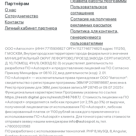
Правила работы программы
Партнёрам
Пользовательское
О нас
соглашение
Сотрудничество
Согласие на получение
Контакты
рекламных рассылок
Личный кабинет партнера
Политика для контента,
генерируемого
пользователями
ООО «Автоспот» (ИНН 7715936827 ОРГН 1127746774825 адрес 111250,
Г.МОСКВА, Внутригородская территория города федерального значения
МУНИЦИПАЛЬНЫЙ ОКРУГ ЛЕФОРТОВО, ПРОЕЗД ЗАВОДА СЕРП И МОЛОТ,
Д. 10, ПОМЕЩ. 41Н/9, ОКВЭД 62.0) осуществляет деятельность по
разработке ПО «Autospot» и предоставлению лицензий на ПО. Согласно
Приказу Минцифры от 08.10.22, вид деятельности (код): 2.01.
ПО «Autospot» — исключительные права принадлежат ООО "Автоспот":
свидетельство о регистрации программы ЭВМ № 2018618687, внесена в
Реестр программ для ЭВМ, реестровая запись № 28745 от 09.07.2025 г.
Функциональные характеристики Программы указаны по ссылке:
https://reestr.digital.gov.ru/reestr/3467687/
. Стоимость лицензии на ПО
«Autospot» определяется либо как процент (от 2,5% до 3%) от выручки,
полученной лицензиатом от использования ПО «Autospot», либо как
фиксированный платеж от 1100 рублей за каждого привлеченного с
использованием ПО «Autospot» клиента. Для точного расчета стоимости
отправьте заявку нашим менеджерам
info@autospot.ru
, тел.
+78003020583
ПО разработано с использованием технологий: PHP 8, MySQL 8, Angular,