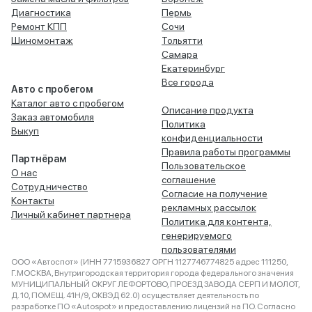
Диагностика
Пермь
Ремонт КПП
Сочи
Шиномонтаж
Тольятти
Самара
Екатеринбург
Все города
Авто с пробегом
Каталог авто с пробегом
Описание продукта
Заказ автомобиля
Политика
Выкуп
конфиденциальности
Правила работы программы
Партнёрам
Пользовательское
О нас
соглашение
Сотрудничество
Согласие на получение
Контакты
рекламных рассылок
Личный кабинет партнера
Политика для контента,
генерируемого
пользователями
ООО «Автоспот» (ИНН 7715936827 ОРГН 1127746774825 адрес 111250,
Г.МОСКВА, Внутригородская территория города федерального значения
МУНИЦИПАЛЬНЫЙ ОКРУГ ЛЕФОРТОВО, ПРОЕЗД ЗАВОДА СЕРП И МОЛОТ,
Д. 10, ПОМЕЩ. 41Н/9, ОКВЭД 62.0) осуществляет деятельность по
разработке ПО «Autospot» и предоставлению лицензий на ПО. Согласно