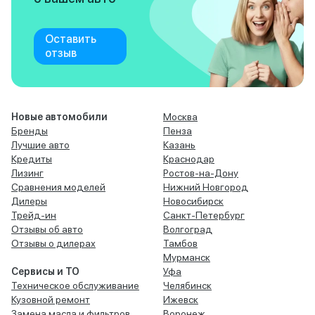
Оставить
отзыв
Новые автомобили
Москва
Бренды
Пенза
Лучшие авто
Казань
Кредиты
Краснодар
Лизинг
Ростов-на-Дону
Сравнения моделей
Нижний Новгород
Дилеры
Новосибирск
Трейд-ин
Санкт-Петербург
Отзывы об авто
Волгоград
Отзывы о дилерах
Тамбов
Мурманск
Сервисы и ТО
Уфа
Техническое обслуживание
Челябинск
Кузовной ремонт
Ижевск
Замена масла и фильтров
Воронеж