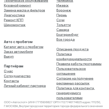
Техническое обслуживание
Челябинск
Кузовной ремонт
Ижевск
Замена масла и фильтров
Воронеж
Диагностика
Пермь
Ремонт КПП
Сочи
Шиномонтаж
Тольятти
Самара
Екатеринбург
Все города
Авто с пробегом
Каталог авто с пробегом
Описание продукта
Заказ автомобиля
Политика
Выкуп
конфиденциальности
Правила работы программы
Партнёрам
Пользовательское
О нас
соглашение
Сотрудничество
Согласие на получение
Контакты
рекламных рассылок
Личный кабинет партнера
Политика для контента,
генерируемого
пользователями
ООО «Автоспот» (ИНН 7715936827 ОРГН 1127746774825 адрес 111250,
Г.МОСКВА, Внутригородская территория города федерального значения