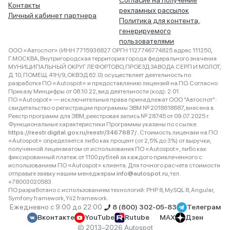
Согласие на получение
Контакты
рекламных рассылок
Личный кабинет партнера
Политика для контента,
генерируемого
пользователями
ООО «Автоспот» (ИНН 7715936827 ОРГН 1127746774825 адрес 111250,
Г.МОСКВА, Внутригородская территория города федерального значения
МУНИЦИПАЛЬНЫЙ ОКРУГ ЛЕФОРТОВО, ПРОЕЗД ЗАВОДА СЕРП И МОЛОТ,
Д. 10, ПОМЕЩ. 41Н/9, ОКВЭД 62.0) осуществляет деятельность по
разработке ПО «Autospot» и предоставлению лицензий на ПО. Согласно
Приказу Минцифры от 08.10.22, вид деятельности (код): 2.01.
ПО «Autospot» — исключительные права принадлежат ООО "Автоспот":
свидетельство о регистрации программы ЭВМ № 2018618687, внесена в
Реестр программ для ЭВМ, реестровая запись № 28745 от 09.07.2025 г.
Функциональные характеристики Программы указаны по ссылке:
https://reestr.digital.gov.ru/reestr/3467687/
. Стоимость лицензии на ПО
«Autospot» определяется либо как процент (от 2,5% до 3%) от выручки,
полученной лицензиатом от использования ПО «Autospot», либо как
фиксированный платеж от 1100 рублей за каждого привлеченного с
использованием ПО «Autospot» клиента. Для точного расчета стоимости
отправьте заявку нашим менеджерам
info@autospot.ru
, тел.
+78003020583
ПО разработано с использованием технологий: PHP 8, MySQL 8, Angular,
Symfony framework, Yii2 framework.
Ежедневно с 9:00 до 22:00
8 (800) 302-05-83
Телеграм
Вконтакте
YouTube
Rutube
MAX
Дзен
© 2013–2026 Autospot