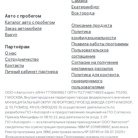
Самара
Екатеринбург
Все города
Авто с пробегом
Каталог авто с пробегом
Описание продукта
Заказ автомобиля
Политика
Выкуп
конфиденциальности
Правила работы программы
Партнёрам
Пользовательское
О нас
соглашение
Сотрудничество
Согласие на получение
Контакты
рекламных рассылок
Личный кабинет партнера
Политика для контента,
генерируемого
пользователями
ООО «Автоспот» (ИНН 7715936827 ОРГН 1127746774825 адрес 111250,
Г.МОСКВА, Внутригородская территория города федерального значения
МУНИЦИПАЛЬНЫЙ ОКРУГ ЛЕФОРТОВО, ПРОЕЗД ЗАВОДА СЕРП И МОЛОТ,
Д. 10, ПОМЕЩ. 41Н/9, ОКВЭД 62.0) осуществляет деятельность по
разработке ПО «Autospot» и предоставлению лицензий на ПО. Согласно
Приказу Минцифры от 08.10.22, вид деятельности (код): 2.01.
ПО «Autospot» — исключительные права принадлежат ООО "Автоспот":
свидетельство о регистрации программы ЭВМ № 2018618687, внесена в
Реестр программ для ЭВМ, реестровая запись № 28745 от 09.07.2025 г.
Функциональные характеристики Программы указаны по ссылке: