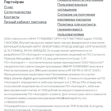
Партнёрам
Пользовательское
О нас
соглашение
Сотрудничество
Согласие на получение
Контакты
рекламных рассылок
Личный кабинет партнера
Политика для контента,
генерируемого
пользователями
ООО «Автоспот» (ИНН 7715936827 ОРГН 1127746774825 адрес 111250,
Г.МОСКВА, Внутригородская территория города федерального значения
МУНИЦИПАЛЬНЫЙ ОКРУГ ЛЕФОРТОВО, ПРОЕЗД ЗАВОДА СЕРП И МОЛОТ,
Д. 10, ПОМЕЩ. 41Н/9, ОКВЭД 62.0) осуществляет деятельность по
разработке ПО «Autospot» и предоставлению лицензий на ПО. Согласно
Приказу Минцифры от 08.10.22, вид деятельности (код): 2.01.
ПО «Autospot» — исключительные права принадлежат ООО "Автоспот":
свидетельство о регистрации программы ЭВМ № 2018618687, внесена в
Реестр программ для ЭВМ, реестровая запись № 28745 от 09.07.2025 г.
Функциональные характеристики Программы указаны по ссылке:
https://reestr.digital.gov.ru/reestr/3467687/
. Стоимость лицензии на ПО
«Autospot» определяется либо как процент (от 2,5% до 3%) от выручки,
полученной лицензиатом от использования ПО «Autospot», либо как
фиксированный платеж от 1100 рублей за каждого привлеченного с
использованием ПО «Autospot» клиента. Для точного расчета стоимости
отправьте заявку нашим менеджерам
info@autospot.ru
, тел.
+78003020583
ПО разработано с использованием технологий: PHP 8, MySQL 8, Angular,
Symfony framework, Yii2 framework.