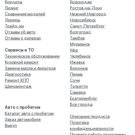
Кредиты
Краснодар
Лизинг
Ростов-на-Дону
Сравнения моделей
Нижний Новгород
Дилеры
Новосибирск
Трейд-ин
Санкт-Петербург
Отзывы об авто
Волгоград
Отзывы о дилерах
Тамбов
Мурманск
Сервисы и ТО
Уфа
Техническое обслуживание
Челябинск
Кузовной ремонт
Ижевск
Замена масла и фильтров
Воронеж
Диагностика
Пермь
Ремонт КПП
Сочи
Шиномонтаж
Тольятти
Самара
Екатеринбург
Все города
Авто с пробегом
Каталог авто с пробегом
Описание продукта
Заказ автомобиля
Политика
Выкуп
конфиденциальности
Правила работы программы