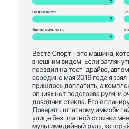
5
Надежность
Те
5
Экономичность
Хо
5
Веста Спорт - это машина, ко
внешним видом. Если заглянуть
поездил на тест-драйве, автом
середине мая 2019 года я взял
пришлось доплатить, а комплек
опциях нет подогрева руля, и о
доводчик стекла. Его я планир
Доверять штатному иммобилай
улице без платной стоянки мне
мультимедийный руль, который