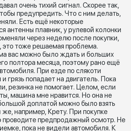
давал очень тихий сигнал. Скорее так,
 чтобы предупредить. Что с ним делать,
еняли. Есть ещё некоторые
я антенны плавник, у рулевой колонки
оменяли через неделю после покупки,
 это тоже решаемая проблема.
ома вас можно было ждать и больших
сего полтора месяца, поэтому рано ещё
втомобиля. При езде по слякоти
и грязь попадает на двигатель. Пока
ли, резинка не помогает. Целом, если
ты, машина мне нравится. Но она не
ебольшой доплатой можно было взять
 же, например, Крету. При покупке
о проводите предпродажный осмотр. Не
иемке, пока не видели автомобиля. К