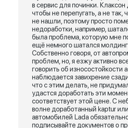
в сервис для починки. Клаксон 
чтобы не перепугать, а не так,
не нашли, поэтому просто пом
недоработки, например, шаталс
была проблема, которую мне п
ещё немного шатался молдинг,
Собственно говоря, от автопр
проблем, но, я езжу активно в
говорить об износостойкости а
наблюдается завихрение сзади 
что с этим делать, не придума
удастся доработать эти момен
соответствует этой цене. С н
волне доработанный kaptur или
автомобилей Lada обязательн
подписывайте документов о пр