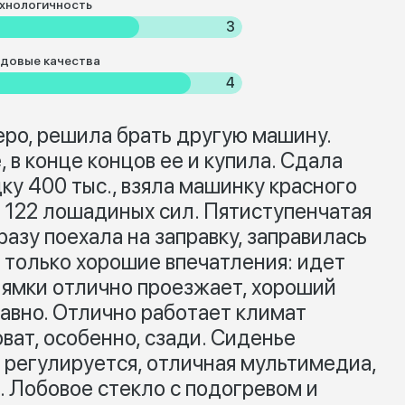
хнологичность
3
довые качества
4
еро, решила брать другую машину.
 в конце концов ее и купила. Сдала
дку 400 тыс., взяла машинку красного
л, 122 лошадиных сил. Пятиступенчатая
разу поехала на заправку, заправилась
 только хорошие впечатления: идет
е ямки отлично проезжает, хороший
лавно. Отлично работает климат
оват, особенно, сзади. Сиденье
 регулируется, отличная мультимедиа,
 Лобовое стекло с подогревом и