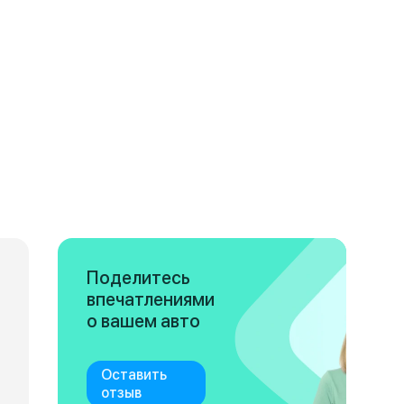
Поделитесь
впечатлениями
о вашем авто
Оставить
отзыв