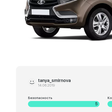
tanya_smirnova
14.06.2019
Безопасность
К
5