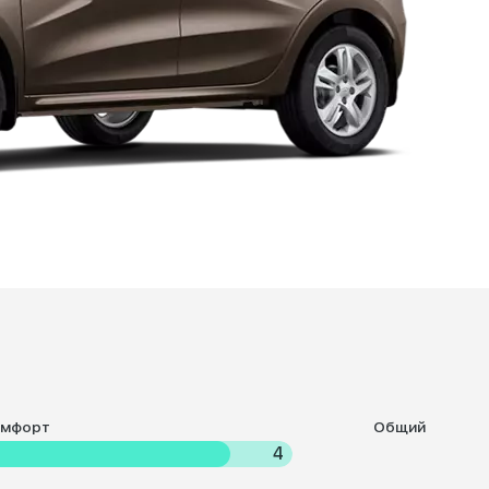
омфорт
Общий
4