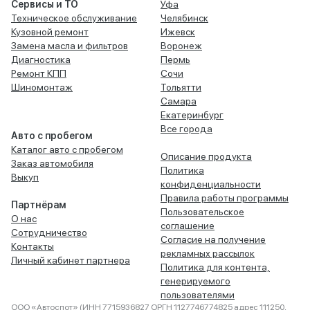
Сервисы и ТО
Уфа
Техническое обслуживание
Челябинск
Кузовной ремонт
Ижевск
Замена масла и фильтров
Воронеж
Диагностика
Пермь
Ремонт КПП
Сочи
Шиномонтаж
Тольятти
Самара
Екатеринбург
Все города
Авто с пробегом
Каталог авто с пробегом
Описание продукта
Заказ автомобиля
Политика
Выкуп
конфиденциальности
Правила работы программы
Партнёрам
Пользовательское
О нас
соглашение
Сотрудничество
Согласие на получение
Контакты
рекламных рассылок
Личный кабинет партнера
Политика для контента,
генерируемого
пользователями
ООО «Автоспот» (ИНН 7715936827 ОРГН 1127746774825 адрес 111250,