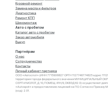
Кузовной ремонт
Замена масла и фильтров
Диагностика
Ремонт КПП
Шиномонтаж
Авто с пробегом
Каталог авто с пробегом
Заказ автомобиля
Выкуп
Партнёрам
О нас
Сотрудничество
Контакты
Личный кабинет партнера
ООО «Автоспот» (ИНН 7715936827 ОРГН 1127746774825 адрес 11125
территория города федерального значения МУНИЦИПАЛЬНЫЙ ОК
СЕРП И МОЛОТ, Д. 10, ПОМЕЩ. 41Н/9, ОКВЭД 62.0) осуществляет деят
«Autospot» и предоставлению лицензий на ПО. Согласно Приказу Ми
(код): 2.01.