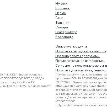
Ижевск
Воронеж
Пермь
Сочи
Тольятти
Самара
Екатеринбург
Все города
Описание продукта
Политика конфиденциальности
Правила работы программы
Пользовательское соглашение
Согласие на получение рекламн
Политика для контента, генери
0, Г.МОСКВА, Внутригородская
ПО «Autospot» — исключительные пра
РУГ ЛЕФОРТОВО, ПРОЕЗД ЗАВОДА
программы ЭВМ № 2018618687, внесена
ельность по разработке ПО
09.07.2025 г. Функциональные характ
нцифры от 08.10.22, вид деятельности
https://reestr.digital.gov.ru/reestr/3
как процент (от 2,5% до 3%) от выруч
как фиксированный платеж от 1100 ру
клиента. Для точного расчета стоимо
+78003020583
ПО разработано с использованием техно