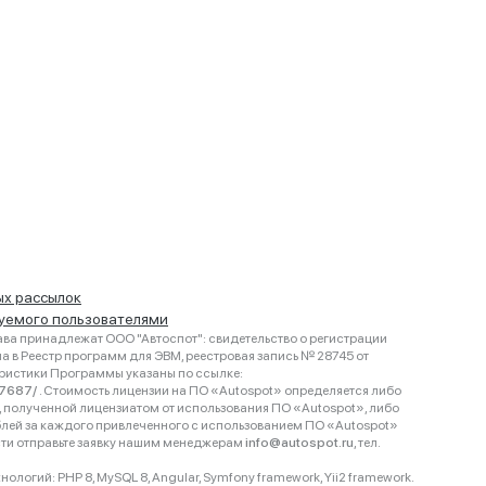
ых рассылок
руемого пользователями
ва принадлежат ООО "Автоспот": свидетельство о регистрации
 в Реестр программ для ЭВМ, реестровая запись № 28745 от
еристики Программы указаны по ссылке:
467687/
. Стоимость лицензии на ПО «Autospot» определяется либо
ки, полученной лицензиатом от использования ПО «Autospot», либо
блей за каждого привлеченного с использованием ПО «Autospot»
сти отправьте заявку нашим менеджерам
info@autospot.ru
, тел.
логий: PHP 8, MySQL 8, Angular, Symfony framework, Yii2 framework.