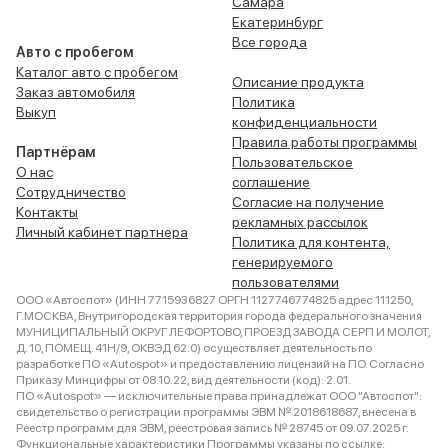
Самара
Екатеринбург
Все города
Авто с пробегом
Каталог авто с пробегом
Описание продукта
Заказ автомобиля
Политика
Выкуп
конфиденциальности
Правила работы программы
Партнёрам
Пользовательское
О нас
соглашение
Сотрудничество
Согласие на получение
Контакты
рекламных рассылок
Личный кабинет партнера
Политика для контента,
генерируемого
пользователями
ООО «Автоспот» (ИНН 7715936827 ОРГН 1127746774825 адрес 111250,
Г.МОСКВА, Внутригородская территория города федерального значения
МУНИЦИПАЛЬНЫЙ ОКРУГ ЛЕФОРТОВО, ПРОЕЗД ЗАВОДА СЕРП И МОЛОТ,
Д. 10, ПОМЕЩ. 41Н/9, ОКВЭД 62.0) осуществляет деятельность по
разработке ПО «Autospot» и предоставлению лицензий на ПО. Согласно
Приказу Минцифры от 08.10.22, вид деятельности (код): 2.01.
ПО «Autospot» — исключительные права принадлежат ООО "Автоспот":
свидетельство о регистрации программы ЭВМ № 2018618687, внесена в
Реестр программ для ЭВМ, реестровая запись № 28745 от 09.07.2025 г.
Функциональные характеристики Программы указаны по ссылке: