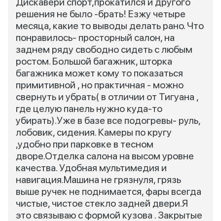
Дискавери спорт,прокатился и другого
решения не было -брать! Езжу четыре
месяца, какие то выводы делать рано. Что
понравилось- просторный салон, на
заднем ряду свободно сидеть с любым
ростом. Большой багажник, шторка
багажника может кому то показаться
примитивной , но практичная - можно
свернуть и убрать( в отличии от Тигуана ,
где целую панель нужно куда-то
убирать).Уже в базе все подогревы- руль,
лобовик, сидения. Камеры по кругу
,удобно при парковке в тесном
дворе.Отделка салона на высом уровне
качества. Удобная мультимедия и
навигация.Машина не грязнуля, грязь
выше ручек не поднимается, фары всегда
чистые, чистое стекло задней двери.Я
это связываю с формой кузова . Закрытые