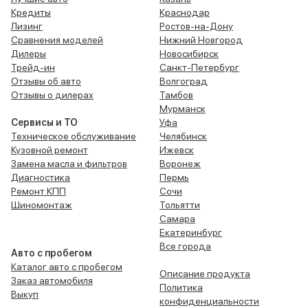
Кредиты
Краснодар
Лизинг
Ростов-на-Дону
Сравнения моделей
Нижний Новгород
Дилеры
Новосибирск
Трейд-ин
Санкт-Петербург
Отзывы об авто
Волгоград
Отзывы о дилерах
Тамбов
Мурманск
Сервисы и ТО
Уфа
Техническое обслуживание
Челябинск
Кузовной ремонт
Ижевск
Замена масла и фильтров
Воронеж
Диагностика
Пермь
Ремонт КПП
Сочи
Шиномонтаж
Тольятти
Самара
Екатеринбург
Все города
Авто с пробегом
Каталог авто с пробегом
Описание продукта
Заказ автомобиля
Политика
Выкуп
конфиденциальности