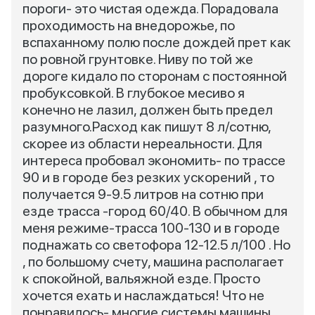
пороги- это чистая одежда. Порадовала
проходимость на внедорожье, по
вспаханному полю после дождей прет как
по ровной грунтовке. Ниву по той же
дороге кидало по сторонам с постоянной
пробуксовкой. В глубокое месиво я
конечно не лазил, должен быть предел
разумного.Расход как пишут 8 л/сотню,
скорее из области нереальности. Для
интереса пробовал экономить- по трассе
90 и в городе без резких ускорений , то
получается 9-9.5 литров на сотню при
езде трасса -город 60/40. В обычном для
меня режиме-трасса 100-130 и в городе
поднажать со светофора 12-12.5 л/100 . Но
, по большому счету, машина располагает
к спокойной, вальяжной езде. Просто
хочется ехать и наслаждаться! Что не
понравилось- многие системы машины