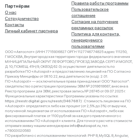
Правила работы программы
Партнёрам
Пользовательское
О нас
соглашение
Сотрудничество
Согласие на получение
Контакты
рекламных рассылок
Личный кабинет партнера
Политика для контента,
генерируемого
пользователями
ООО «Автоспот» (ИНН 7715936827 ОРГН 1127746774825 адрес 111250,
Г.МОСКВА, Внутригородская территория города федерального значения
МУНИЦИПАЛЬНЫЙ ОКРУГ ЛЕФОРТОВО, ПРОЕЗД ЗАВОДА СЕРП И МОЛОТ,
Д. 10, ПОМЕЩ. 41Н/9, ОКВЭД 62.0) осуществляет деятельность по
разработке ПО «Autospot» и предоставлению лицензий на ПО. Согласно
Приказу Минцифры от 08.10.22, вид деятельности (код): 2.01.
ПО «Autospot» — исключительные права принадлежат ООО "Автоспот":
свидетельство о регистрации программы ЭВМ № 2018618687, внесена в
Реестр программ для ЭВМ, реестровая запись № 28745 от 09.07.2025 г.
Функциональные характеристики Программы указаны по ссылке:
https://reestr.digital.gov.ru/reestr/3467687/
. Стоимость лицензии на ПО
«Autospot» определяется либо как процент (от 2,5% до 3%) от выручки,
полученной лицензиатом от использования ПО «Autospot», либо как
фиксированный платеж от 1100 рублей за каждого привлеченного с
использованием ПО «Autospot» клиента. Для точного расчета стоимости
отправьте заявку нашим менеджерам
info@autospot.ru
, тел.
+78003020583
ПО разработано с использованием технологий: PHP 8, MySQL 8, Angular,