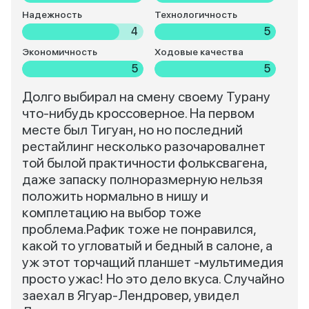
Надежность
Технологичность
4
5
Экономичность
Ходовые качества
5
5
Долго выбирал на смену своему Турану
что-нибудь кроссоверное. На первом
месте был Тигуан, но но последний
рестайлинг несколько разочаровалнет
той былой практичности фольксвагена,
даже запаску полноразмерную нельзя
положить нормально в нишу и
комплетацию на выбор тоже
проблема.Рафик тоже не понравился,
какой то угловатый и бедный в салоне, а
уж этот торчащий планшет -мультимедия
просто ужас! Но это дело вкуса. Случайно
заехал в Ягуар-Лендровер, увидел