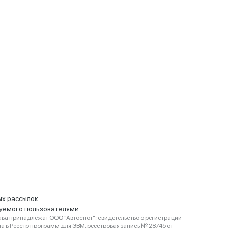
ых рассылок
руемого пользователями
ва принадлежат ООО "Автоспот": свидетельство о регистрации
 в Реестр программ для ЭВМ, реестровая запись № 28745 от