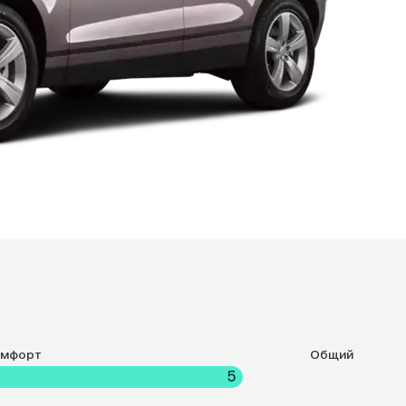
омфорт
Общий
5