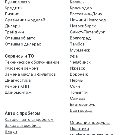
Лучшие авто
Казань
Кредиты
Краснодар
Лизинг
Ростов-на-Дону
Сравнения моделей
Нижний Новгород
Дилеры
Новосибирск
Трейд-ин
Санкт-Петербург
Отзывы об авто
Волгоград
Отзывы о дилерах
Тамбов
Мурманск
Сервисы и ТО
Уфа
Техническое обслуживание
Челябинск
Кузовной ремонт
Ижевск
Замена масла и фильтров
Воронеж
Диагностика
Пермь
Ремонт КПП
Сочи
Шиномонтаж
Тольятти
Самара
Екатеринбург
Все города
Авто с пробегом
Каталог авто с пробегом
Описание продукта
Заказ автомобиля
Политика
Выкуп
конфиденциальности