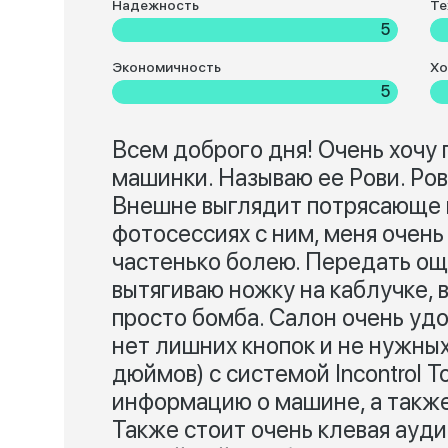
Надежность
Те
5
Экономичность
Хо
5
Всем доброго дня! Очень хочу
машинки. Называю ее Рови. Ро
Внешне выглядит потрясающе и
фотосессиях с ним, меня очень
частенько болею. Передать ощ
вытягиваю ножку на каблучке, в
просто бомба. Салон очень уд
нет лишних кнопок и не нужных
дюймов) с системой Incontrol 
информацию о машине, а также 
Также стоит очень клевая ауди