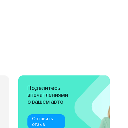
Поделитесь
впечатлениями
о вашем авто
Оставить
отзыв