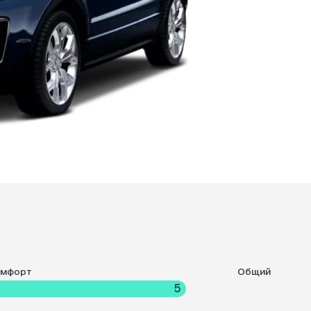
омфорт
Общий
5