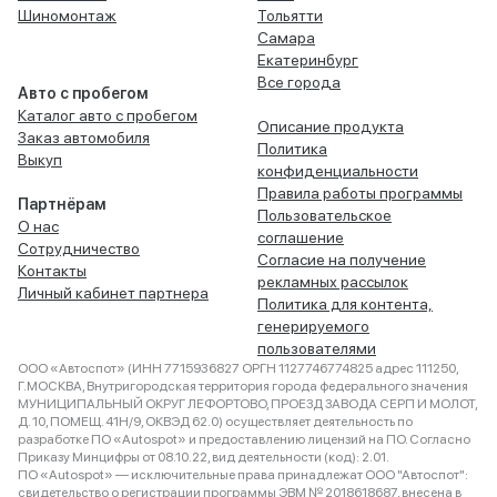
Шиномонтаж
Тольятти
Самара
Екатеринбург
Все города
Авто с пробегом
Каталог авто с пробегом
Описание продукта
Заказ автомобиля
Политика
Выкуп
конфиденциальности
Правила работы программы
Партнёрам
Пользовательское
О нас
соглашение
Сотрудничество
Согласие на получение
Контакты
рекламных рассылок
Личный кабинет партнера
Политика для контента,
генерируемого
пользователями
ООО «Автоспот» (ИНН 7715936827 ОРГН 1127746774825 адрес 111250,
Г.МОСКВА, Внутригородская территория города федерального значения
МУНИЦИПАЛЬНЫЙ ОКРУГ ЛЕФОРТОВО, ПРОЕЗД ЗАВОДА СЕРП И МОЛОТ,
Д. 10, ПОМЕЩ. 41Н/9, ОКВЭД 62.0) осуществляет деятельность по
разработке ПО «Autospot» и предоставлению лицензий на ПО. Согласно
Приказу Минцифры от 08.10.22, вид деятельности (код): 2.01.
ПО «Autospot» — исключительные права принадлежат ООО "Автоспот":
свидетельство о регистрации программы ЭВМ № 2018618687, внесена в