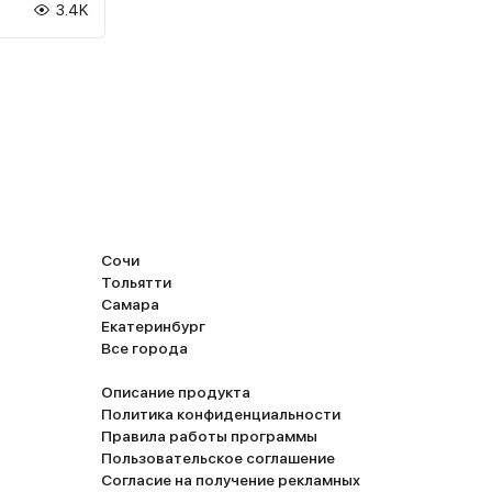
3.4K
асными
салоном и
авится
овые
ваются в
го капотом
 которая
док.
азгоняется
е этого
ть себя как
Сочи
потоке.
Тольятти
ли Лексус,
Самара
дние
Екатеринбург
етодиодные
Все города
ичная
Описание продукта
Политика конфиденциальности
компании
Правила работы программы
Пользовательское соглашение
ось,
Согласие на получение рекламных