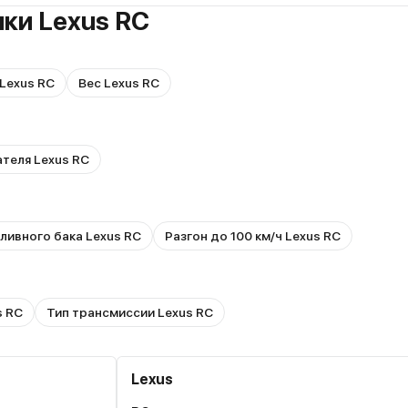
ки Lexus RC
Lexus RC
Вес Lexus RC
ателя Lexus RC
ливного бака Lexus RC
Разгон до 100 км/ч Lexus RC
s RC
Тип трансмиссии Lexus RC
Lexus