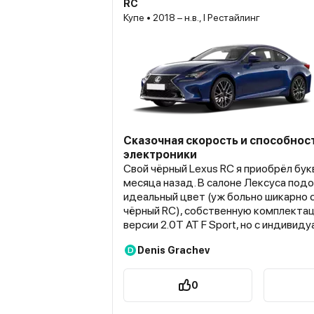
RC
Купе • 2018 – н.в., I Рестайлинг
Сказочная скорость и способнос
электроники
Свой чёрный Lexus RC я приобрёл бу
месяца назад. В салоне Лексуса под
идеальный цвет (уж больно шикарно
чёрный RC), собственную комплектац
версии 2.0T AT F Sport, но с индивид
допами. Покупался, по приятной скид
Denis Grachev
D
после сдачи моей Камри по Трейд-Ину
обошёлся мне в 3.2 миллиона, учитыва
получилось очень даже выгодно, есл
0
достоинства при долгом сотрудничес
той же компанией, грубо говоря (всё