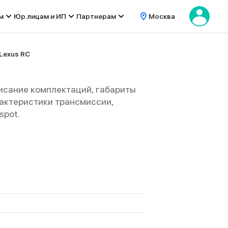
м
Юр.лицам и ИП
Партнерам
Москва
Lexus RC
писание комплектаций, габариты
характеристики трансмиссии,
spot.