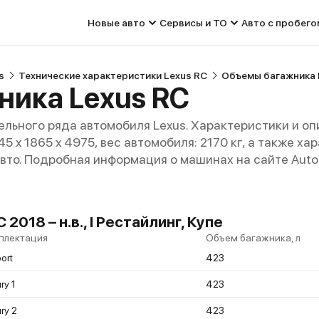
Новые авто
Сервисы и ТО
Авто с пробего
s
Технические характеристики Lexus RC
Объемы багажника 
ника Lexus RC
льного ряда автомобиля Lexus. Характеристики и о
445 x 1865 x 4975, вес автомобиля: 2170 кг, а также 
авто. Подробная информация о машинах на сайте Auto
018 – н.в., I Рестайлинг, Купе
плектация
Объем багажника, л
ort
423
ry 1
423
ry 2
423