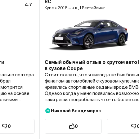
RC
4.7
Купе • 2018 – н.в., I Рестайлинг
ти
Самый обычный отзыв о крутом авто 
в кузове Coupe
квально полтора
Стоит сказать, что я никогда не был бол
обрал
фанатом автомобилей с кузовом купе, мн
 смотрится
нравились спортивные седаны вроде БМВ 
ию на основе
Однако когда у меня появилась возможнос
уальными
таки решил попробовать что-то более сп
ке, полученной
выбрал Lexus RC Coupe. Эта машина понр
Николай Владимиров
Н
. В итоге
не только своими внешними данными, но т
я. Так что
заявленными производителем техническ
и учитывать
характеристиками. На данный момент я п
0
0
тве с одной и
автомобилем уже более полугода и очень
-таки Лексус
сделал именно такой выбор. Lexus RC Cou