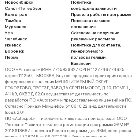
Новосибирск
Политика
меньше и не может быть
Санкт-Петербург
конфиденциальности
выбираешь – или круто 
Волгоград
Правила работы программы
или экономия.
Тамбов
Пользовательское
Мурманск
соглашение
Уфа
Согласие на получение
Челябинск
рекламных рассылок
Ижевск
Политика для контента,
Воронеж
генерируемого
Пермь
пользователями
Вакансии
ООО «Автоспот» (ИНН 7715936827 ОРГН 1127746774825
адрес 111250, Г.МОСКВА, Внутригородская территория города
федерального значения МУНИЦИПАЛЬНЫЙ ОКРУГ
ЛЕФОРТОВО, ПРОЕЗД ЗАВОДА СЕРП И МОЛОТ, Д. 10, ПОМЕЩ.
41Н/9, ОКВЭД 62.0) осуществляет деятельность по
разработке ПО «Autospot» и предоставлению лицензий на ПО.
Согласно Приказу Минцифры от 08.10.22, вид деятельности
(код): 2.01.
ПО «Autospot» — исключительные права принадлежат ООО
"Автоспот": свидетельство о регистрации программы ЭВМ №
2018618687, внесена в Реестр программ для ЭВМ, реестровая
запись № 28745 от 09.07.2025 г. Функциональные