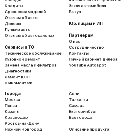
скоростью. Ну аппетит у неё
музыкой. Кроме салона
Кредиты
Заказ автомобиля
зверский. Кушает 95 бензин в
обогреваются также зер
Сравнения моделей
Выкуп
городе очень много. Даже цифру
Стекла, кстати, двойные
Отзывы об авто
не очень приятно вспоминать. За
технологичные – триплек
Дилеры
Юр. лицам и ИП
городом можно и в 10.5 литров
антибликовым покрытий
Лучшие авто
уложиться, тут уже поприятнее. В
двери имеют доводчики
Отзывы об автосалонах
Партнёрам
салоне очень комфортно.
Мощность двигателя 400
О нас
Отделка кожей очень
разгон быстрый, развив
Сервисы и ТО
Сотрудничество
качественная и износостойкая. За
скорость ограничена 25
Техническое обслуживание
Контакты
60 тысяч километров никаких
В городе он весьма ман
Кузовной ремонт
Личный кабинет дилера
нареканий к ней нет. В общем я
на просторе трассы чув
Замена масла и фильтров
YouTube Autospot
бы назвал эту машину неплохим
себя лучше. Идет ровно,
Диагностика
вариантом для средней семьи.
устойчиво, подвеска
Ремонт КПП
Тут и все шмотки с сумками
регулируется по высоте
Шиномонтаж
влезут в багажник (510 литров). И
жесткости, гасит вибра
в салоне всем достаточно места.
неровностях дороги. М
Города
Сочи
Сзади с большим комфортом
также не боится колейн
Москва
Тольятти
размещаются два взрослых
качество просто неоцен
Пенза
Самара
человека. Да и едет она
Автоматическая коробк
Казань
Екатеринбург
стабильно хорошо. В общем,
передач работает четко. Расх
Краснодар
Все города
думаю неплохо послужит мне
бензина не слишком мал
Ростов-на-Дону
следующие пару лет так точно.
меньше 15 по городу вы
Нижний Новгород
Описание продукта
при таких характеристи