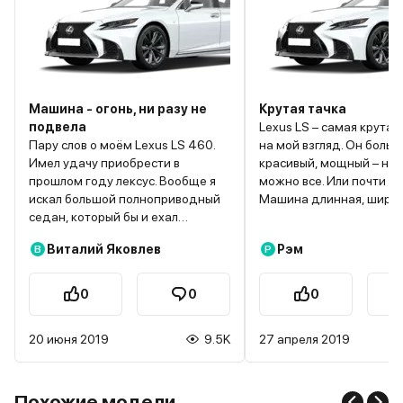
Машина - огонь, ни разу не
Крутая тачка
подвела
Lexus LS – самая крута
Пару слов о моём Lexus LS 460.
на мой взгляд. Он больш
Имел удачу приобрести в
красивый, мощный – на 
прошлом году лексус. Вообще я
можно все. Или почти вс
искал большой полноприводный
Машина длинная, широк
седан, который бы и ехал
необычная спереди – ф
неплохо, и комфортно ощущал
решетка радиатора – в
Виталий Яковлев
Рэм
В
Р
себя на дороге. Поэтому
удивительных форм. Ув
наслышанный о вечных Лексусах,
один раз – узнаешь где 
которые проходят и 500 тысяч
Линии кузова оригиналь
0
0
0
километров, решил глянуть на их
плавно изогнуты, весь о
модельный ряд. Очень
обтекаемый, но при это
20 июня 2019
9.5K
27 апреля 2019
понравилась модель ЛС. Тут всё,
маневренный. Помогают
что мне нужно. Эдакий Мерседес
камеры видеообзора,
в исполнении японцев. Поэтому
парктроники. Цвет выбрал белый,
уже вскоре я искал доступные
кожа в салоне чёрная – 
Похожие модели